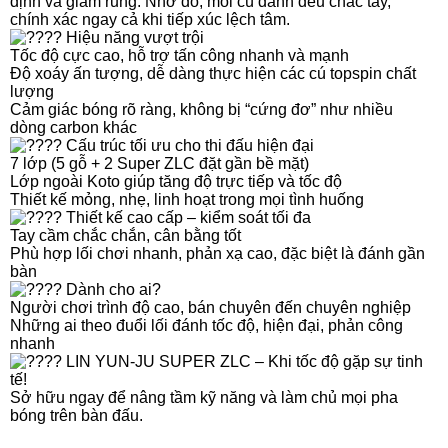
định và giảm rung. Nhờ đó, mỗi cú đánh đều chắc tay,
chính xác ngay cả khi tiếp xúc lệch tâm.
Hiệu năng vượt trội
Tốc độ cực cao, hỗ trợ tấn công nhanh và mạnh
Độ xoáy ấn tượng, dễ dàng thực hiện các cú topspin chất
lượng
Cảm giác bóng rõ ràng, không bị “cứng đơ” như nhiều
dòng carbon khác
Cấu trúc tối ưu cho thi đấu hiện đại
7 lớp (5 gỗ + 2 Super ZLC đặt gần bề mặt)
Lớp ngoài Koto giúp tăng độ trực tiếp và tốc độ
Thiết kế mỏng, nhẹ, linh hoạt trong mọi tình huống
Thiết kế cao cấp – kiểm soát tối đa
Tay cầm chắc chắn, cân bằng tốt
Phù hợp lối chơi nhanh, phản xạ cao, đặc biệt là đánh gần
bàn
Dành cho ai?
Người chơi trình độ cao, bán chuyên đến chuyên nghiệp
Những ai theo đuổi lối đánh tốc độ, hiện đại, phản công
nhanh
LIN YUN-JU SUPER ZLC – Khi tốc độ gặp sự tinh
tế!
Sở hữu ngay để nâng tầm kỹ năng và làm chủ mọi pha
bóng trên bàn đấu.