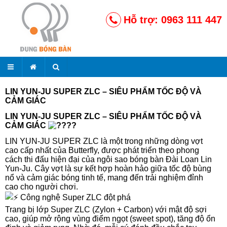
Hỗ trợ: 0963 111 447
LIN YUN-JU SUPER ZLC – SIÊU PHẨM TỐC ĐỘ VÀ
CẢM GIÁC
LIN YUN-JU SUPER ZLC – SIÊU PHẨM TỐC ĐỘ VÀ
CẢM GIÁC
LIN YUN-JU SUPER ZLC là một trong những dòng vợt
cao cấp nhất của Butterfly, được phát triển theo phong
cách thi đấu hiện đại của ngôi sao bóng bàn Đài Loan Lin
Yun-Ju. Cây vợt là sự kết hợp hoàn hảo giữa tốc độ bùng
nổ và cảm giác bóng tinh tế, mang đến trải nghiệm đỉnh
cao cho người chơi.
Công nghệ Super ZLC đột phá
Trang bị lớp Super ZLC (Zylon + Carbon) với mật độ sợi
cao, giúp mở rộng vùng điểm ngọt (sweet spot), tăng độ ổn