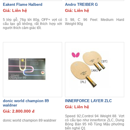
Eakent Flame Halberd
Andro TREIBER G
Giá: Liên hệ
Giá: Liên hệ
5 lớp gỗ, 76g tới 80g, OFF+ vợt có
S 98, C 96 Feel: Medium Hard
cấu tạo gỗ không, rất thích hợp với
Weight 90g
người thích cảm giác tốt.
donic world champion 89
INNERFORCE LAYER ZLC
waldner
Giá: Liên hệ
Giá: 2.800.000 đ
Speed 92,Control 94 Weight 88. Vợt
có cấu tạo như innerforce ZLC, Dung
donic world champion 89 waldner
Bóng Bàn 95 Hồ Tùng Mậu phường
bến nghé Q1