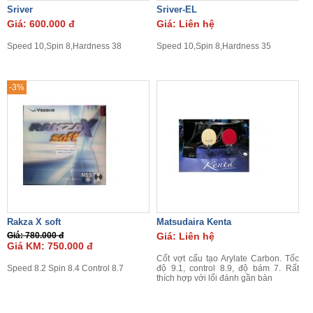
Sriver
Sriver-EL
Giá: 600.000 đ
Giá: Liên hệ
Speed 10,Spin 8,Hardness 38
Speed 10,Spin 8,Hardness 35
-3%
Rakza X soft
Matsudaira Kenta
Giá: 780.000 đ
Giá: Liên hệ
Giá KM: 750.000 đ
Cốt vợt cấu tạo Arylate Carbon. Tốc
Speed 8.2 Spin 8.4 Control 8.7
độ 9.1, control 8.9, độ bám 7. Rất
thích hợp với lối đánh gần bàn