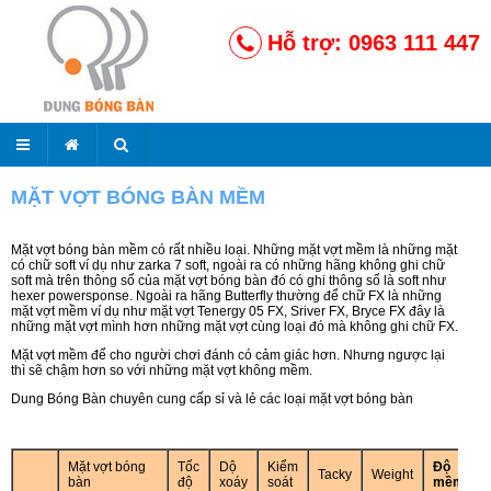
Hỗ trợ: 0963 111 447
MẶT VỢT BÓNG BÀN MỀM
Mặt vợt bóng bàn mềm có rất nhiều loại. Những mặt vợt mềm là những mặt
có chữ soft ví dụ như zarka 7 soft, ngoài ra có những hãng không ghi chữ
soft mà trên thông số của mặt vợt bóng bàn đó có ghi thông số là soft như
hexer powersponse. Ngoài ra hãng Butterfly thường để chữ FX là những
mặt vợt mềm ví dụ như mặt vợt Tenergy 05 FX, Sriver FX, Bryce FX đây là
những mặt vợt mình hơn những mặt vợt cùng loại đó mà không ghi chữ FX.
Mặt vợt mềm để cho người chơi đánh có cảm giác hơn. Nhưng ngược lại
thì sẽ chậm hơn so với những mặt vợt không mềm.
Dung Bóng Bàn chuyên cung cấp sỉ và lẻ các loại mặt vợt bóng bàn
Mặt vợt bóng
Tốc
Dộ
Kiểm
Độ
Tacky
Weight
bàn
độ
xoáy
soát
mềm