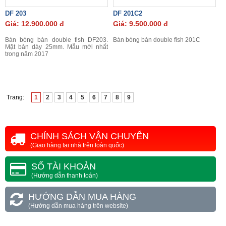
DF 203
DF 201C2
Giá: 12.900.000 đ
Giá: 9.500.000 đ
Bàn bóng bàn double fish DF203.
Bàn bóng bàn double fish 201C
Mặt bàn dày 25mm. Mẫu mới nhất
trong năm 2017
Trang:
1
2
3
4
5
6
7
8
9
CHÍNH SÁCH VẬN CHUYỂN
(Giao hàng tại nhà trên toàn quốc)
SỐ TÀI KHOẢN
(Hướng dẫn thanh toán)
HƯỚNG DẪN MUA HÀNG
(Hướng dẫn mua hàng trên website)