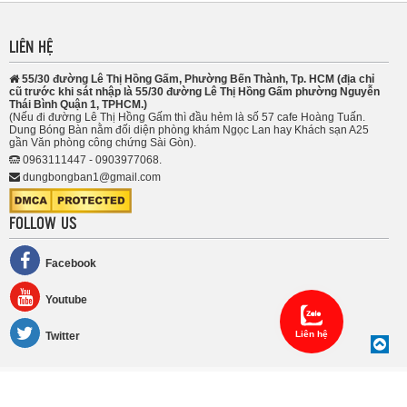
LIÊN HỆ
55/30 đường Lê Thị Hồng Gấm, Phường Bến Thành, Tp. HCM (địa chỉ
cũ trước khi sát nhập là 55/30 đường Lê Thị Hồng Gấm phường Nguyễn
Thái Bình Quận 1, TPHCM.)
(Nếu đi đường Lê Thị Hồng Gấm thì đầu hẻm là số 57 cafe Hoàng Tuấn.
Dung Bóng Bàn nằm đối diện phòng khám Ngọc Lan hay Khách sạn A25
gần Văn phòng công chứng Sài Gòn).
0963111447 - 0903977068.
dungbongban1@gmail.com
FOLLOW US
Facebook
Youtube
Liên hệ
Twitter
Copyright 2013 dungbongban.com. All Right Reserved.
/*
*/