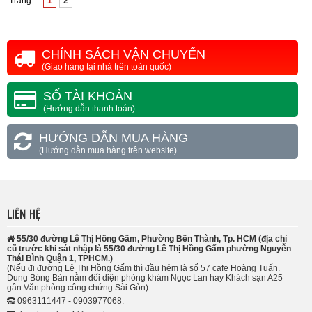
Trang:
1
2
CHÍNH SÁCH VẬN CHUYỂN
(Giao hàng tại nhà trên toàn quốc)
SỐ TÀI KHOẢN
(Hướng dẫn thanh toán)
HƯỚNG DẪN MUA HÀNG
(Hướng dẫn mua hàng trên website)
LIÊN HỆ
55/30 đường Lê Thị Hồng Gấm, Phường Bến Thành, Tp. HCM (địa chỉ
cũ trước khi sát nhập là 55/30 đường Lê Thị Hồng Gấm phường Nguyễn
Thái Bình Quận 1, TPHCM.)
(Nếu đi đường Lê Thị Hồng Gấm thì đầu hẻm là số 57 cafe Hoàng Tuấn.
Dung Bóng Bàn nằm đối diện phòng khám Ngọc Lan hay Khách sạn A25
gần Văn phòng công chứng Sài Gòn).
0963111447 - 0903977068.