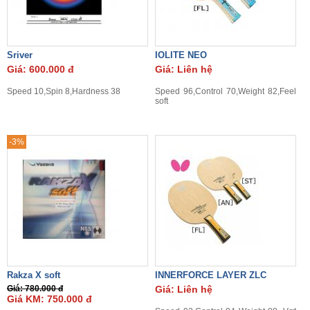
Sriver
IOLITE NEO
Giá: 600.000 đ
Giá: Liên hệ
Speed 10,Spin 8,Hardness 38
Speed 96,Control 70,Weight 82,Feel
soft
-3%
Rakza X soft
INNERFORCE LAYER ZLC
Giá: 780.000 đ
Giá: Liên hệ
Giá KM: 750.000 đ