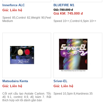
Innerforce ALC
BLUEFIRE M1
Giá: Liên hệ
Giá: 780.000 đ
Giá KM: 745.000 đ
Speed 85,Control 82,Weight 90,Feel
Medium
Speed 10++,Control 6,Spin 10++
Matsudaira Kenta
Sriver-EL
Giá: Liên hệ
Giá: Liên hệ
Cốt vợt cấu tạo Arylate Carbon. Tốc
Speed 10,Spin 8,Hardness 35
độ 9.1, control 8.9, độ bám 7. Rất
thích hợp với lối đánh gần bàn