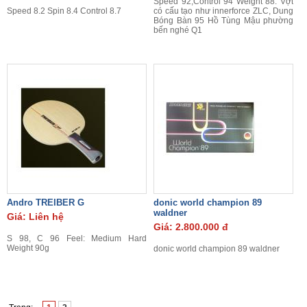
Speed 92,Control 94 Weight 88. Vợt
Speed 8.2 Spin 8.4 Control 8.7
có cấu tạo như innerforce ZLC, Dung
Bóng Bàn 95 Hồ Tùng Mậu phường
bến nghé Q1
Andro TREIBER G
donic world champion 89
waldner
Giá: Liên hệ
Giá: 2.800.000 đ
S 98, C 96 Feel: Medium Hard
Weight 90g
donic world champion 89 waldner