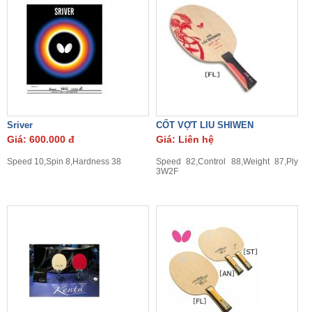
Sriver
CỐT VỢT LIU SHIWEN
Giá: 600.000 đ
Giá: Liên hệ
Speed 10,Spin 8,Hardness 38
Speed 82,Control 88,Weight 87,Ply
3W2F