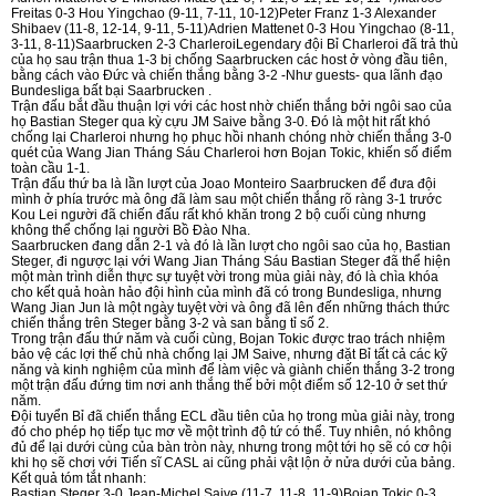
Freitas 0-3 Hou Yingchao (9-11, 7-11, 10-12)Peter Franz 1-3 Alexander
Shibaev (11-8, 12-14, 9-11, 5-11)Adrien Mattenet 0-3 Hou Yingchao (8-11,
3-11, 8-11)Saarbrucken 2-3 CharleroiLegendary đội Bỉ Charleroi đã trả thù
của họ sau trận thua 1-3 bị chống Saarbrucken các host ở vòng đầu tiên,
bằng cách vào Đức và chiến thắng bằng 3-2 -Như guests- qua lãnh đạo
Bundesliga bất bại Saarbrucken .
Trận đấu bắt đầu thuận lợi với các host nhờ chiến thắng bởi ngôi sao của
họ Bastian Steger qua kỳ cựu JM Saive bằng 3-0. Đó là một hit rất khó
chống lại Charleroi nhưng họ phục hồi nhanh chóng nhờ chiến thắng 3-0
quét của Wang Jian Tháng Sáu Charleroi hơn Bojan Tokic, khiến số điểm
toàn cầu 1-1.
Trận đấu thứ ba là lần lượt của Joao Monteiro Saarbrucken để đưa đội
mình ở phía trước mà ông đã làm sau một chiến thắng rõ ràng 3-1 trước
Kou Lei người đã chiến đấu rất khó khăn trong 2 bộ cuối cùng nhưng
không thể chống lại người Bồ Đào Nha.
Saarbrucken đang dẫn 2-1 và đó là lần lượt cho ngôi sao của họ, Bastian
Steger, đi ngược lại với Wang Jian Tháng Sáu Bastian Steger đã thể hiện
một màn trình diễn thực sự tuyệt vời trong mùa giải này, đó là chìa khóa
cho kết quả hoàn hảo đội hình của mình đã có trong Bundesliga, nhưng
Wang Jian Jun là một ngày tuyệt vời và ông đã lên đến những thách thức
chiến thắng trên Steger bằng 3-2 và san bằng tỉ số 2.
Trong trận đấu thứ năm và cuối cùng, Bojan Tokic được trao trách nhiệm
bảo vệ các lợi thế chủ nhà chống lại JM Saive, nhưng đặt Bỉ tất cả các kỹ
năng và kinh nghiệm của mình để làm việc và giành chiến thắng 3-2 trong
một trận đấu đứng tim nơi anh thắng thế bởi một điểm số 12-10 ở set thứ
năm.
Đội tuyển Bỉ đã chiến thắng ECL đầu tiên của họ trong mùa giải này, trong
đó cho phép họ tiếp tục mơ về một trình độ tứ có thể. Tuy nhiên, nó không
đủ để lại dưới cùng của bàn tròn này, nhưng trong một tới họ sẽ có cơ hội
khi họ sẽ chơi với Tiến sĩ CASL ai cũng phải vật lộn ở nửa dưới của bảng.
Kết quả tóm tắt nhanh:
Bastian Steger 3-0 Jean-Michel Saive (11-7, 11-8, 11-9)Bojan Tokic 0-3