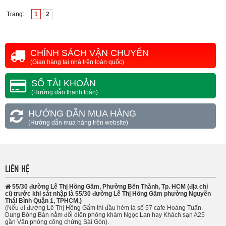
Trang:
1
2
CHÍNH SÁCH VẬN CHUYỂN
(Giao hàng tại nhà trên toàn quốc)
SỐ TÀI KHOẢN
(Hướng dẫn thanh toán)
HƯỚNG DẪN MUA HÀNG
(Hướng dẫn mua hàng trên website)
LIÊN HỆ
55/30 đường Lê Thị Hồng Gấm, Phường Bến Thành, Tp. HCM (địa chỉ
cũ trước khi sát nhập là 55/30 đường Lê Thị Hồng Gấm phường Nguyễn
Thái Bình Quận 1, TPHCM.)
(Nếu đi đường Lê Thị Hồng Gấm thì đầu hẻm là số 57 cafe Hoàng Tuấn.
Dung Bóng Bàn nằm đối diện phòng khám Ngọc Lan hay Khách sạn A25
gần Văn phòng công chứng Sài Gòn).