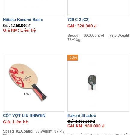
Nittaku Kasumi Basic
729 C 2 (C2)
Giá: 1.150.000 đ
Giá: 320.000 đ
Giá KM: Liên hệ
Speed 69.0,Control 78.0,Weight
78+/-3g
-10%
CỐT VỢT LIU SHIWEN
Eakent Shadow
Giá: Liên hệ
Giá: 1.100.000 đ
Giá KM: 980.000 đ
Speed 82,Control 88,Weight 87,Ply