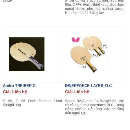
3W2F
5 lớp gỗ và 2 lớp carbon, 86g đến
90g, OFF+. Được thiết kế rất đẹp, bên
ngoài được phủ lớp chống xước.
Handmade làm bằng tay
Andro TREIBER G
INNERFORCE LAYER ZLC
Giá: Liên hệ
Giá: Liên hệ
S 98, C 96 Feel: Medium Hard
Speed 92,Control 94 Weight 88. Vợt
Weight 90g
có cấu tạo như innerforce ZLC, Dung
Bóng Bàn 95 Hồ Tùng Mậu phường
bến nghé Q1