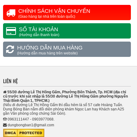
CHÍNH SÁCH VẬN CHUYỂN
(Giao hàng tại nhà trên toàn quốc)
SỐ TÀI KHOẢN
(Hướng dẫn thanh toán)
HƯỚNG DẪN MUA HÀNG
(Hướng dẫn mua hàng trên website)
LIÊN HỆ
55/30 đường Lê Thị Hồng Gấm, Phường Bến Thành, Tp. HCM (địa chỉ
cũ trước khi sát nhập là 55/30 đường Lê Thị Hồng Gấm phường Nguyễn
Thái Bình Quận 1, TPHCM.)
(Nếu đi đường Lê Thị Hồng Gấm thì đầu hẻm là số 57 cafe Hoàng Tuấn.
Dung Bóng Bàn nằm đối diện phòng khám Ngọc Lan hay Khách sạn A25
gần Văn phòng công chứng Sài Gòn).
0963111447 - 0903977068.
dungbongban1@gmail.com