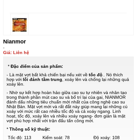
Nianmor
Giá: Liên hệ
*
Đặc điểm của sản phẩm:
- Là mặt vợt bất khả chiến bại nếu xét về
tốc độ
.. Nó thích
hợp với
lối đánh tầm trung
, xoáy lên và chống lại những quả
xoáy lên.
- Nhờ sự kết hợp hoàn hảo giữa cao su tự nhiên và nhân tạo
trong thành phần mút cao su và bố trí lại của gai, NIANMOR
đánh dấu những tiêu chuẩn mới nhất của công nghệ cao su
Nhật Bản. Mặt vợt mới và rất đắt này giúp mang lại những cú
xoáy với mức rất cao nhiều tốc độ và cả xoáy ngang. Linh
hoạt, tốc độ, xoáy lên và nhiều xoáy ngang- đơn giản là mặt
vợt phù hợp nhất với trận đấu tấn công mới.
*
Thông số
kỹ thuật:
Tốc độ: 113 Kiểm soát
: 78
Độ xoáy: 108