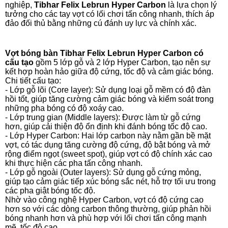
nghiệp,
Tibhar Felix Lebrun Hyper Carbon
là lựa chọn lý
tưởng cho các tay vợt có lối chơi tấn công nhanh, thích áp
đảo đối thủ bằng những cú đánh uy lực và chính xác.
Vợt bóng bàn Tibhar Felix Lebrun Hyper Carbon có
cấu tạo
gồm 5 lớp gỗ và 2 lớp Hyper Carbon, tạo nên sự
kết hợp hoàn hảo giữa độ cứng, tốc độ và cảm giác bóng.
Chi tiết cấu tạo:
- Lớp gỗ lõi (Core layer): Sử dụng loại gỗ mềm có độ đàn
hồi tốt, giúp tăng cường cảm giác bóng và kiểm soát trong
những pha bóng có độ xoáy cao.
- Lớp trung gian (Middle layers): Được làm từ gỗ cứng
hơn, giúp cải thiện độ ổn định khi đánh bóng tốc độ cao.
- Lớp Hyper Carbon: Hai lớp carbon này nằm gần bề mặt
vợt, có tác dụng tăng cường độ cứng, độ bật bóng và mở
rộng điểm ngọt (sweet spot), giúp vợt có độ chính xác cao
khi thực hiện các pha tấn công nhanh.
- Lớp gỗ ngoài (Outer layers): Sử dụng gỗ cứng mỏng,
giúp tạo cảm giác tiếp xúc bóng sắc nét, hỗ trợ tối ưu trong
các pha giật bóng tốc độ.
Nhờ vào công nghệ Hyper Carbon, vợt có độ cứng cao
hơn so với các dòng carbon thông thường, giúp phản hồi
bóng nhanh hơn và phù hợp với lối chơi tấn công mạnh
mẽ, tốc độ cao.