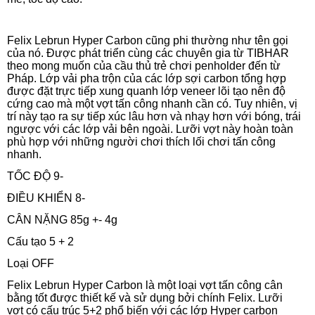
Felix Lebrun Hyper Carbon cũng phi thường như tên gọi
của nó. Được phát triển cùng các chuyên gia từ TIBHAR
theo mong muốn của cầu thủ trẻ chơi penholder đến từ
Pháp. Lớp vải pha trộn của các lớp sợi carbon tổng hợp
được đặt trực tiếp xung quanh lớp veneer lõi tạo nên độ
cứng cao mà một vợt tấn công nhanh cần có. Tuy nhiên, vị
trí này tạo ra sự tiếp xúc lâu hơn và nhạy hơn với bóng, trái
ngược với các lớp vải bên ngoài. Lưỡi vợt này hoàn toàn
phù hợp với những người chơi thích lối chơi tấn công
nhanh.
TỐC ĐỘ 9-
ĐIỀU KHIỂN 8-
CÂN NẶNG 85g +- 4g
Cấu tạo 5 + 2
Loại OFF
Felix Lebrun Hyper Carbon là một loại vợt tấn công cân
bằng tốt được thiết kế và sử dụng bởi chính Felix. Lưỡi
vợt có cấu trúc 5+2 phổ biến với các lớp Hyper carbon