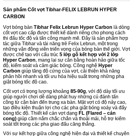
Sản phẩm
Cốt vợt Tibhar-FELIX LEBRUN HYPER
CARBON
Vợt bóng bàn
Tibhar Felix Lebrun Hyper Carbon
là dòng
cốt vợt cao cấp được thiết kế dành riêng cho phong cách
thi đấu tốc độ và tấn công mạnh mẽ. Đây là sản phẩm hợp
tác giữa Tibhar và tài năng trẻ Felix Lebrun, một trong
những vận động viên triển vọng của bóng bàn thế giới. Vợt
được chế tạo với cấu trúc
5 lớp gỗ kết hợp với 2 lớp
Hyper Carbon
, mang lại sự cân bằng hoàn hảo giữa tốc
độ, kiểm soát và cảm giác bóng. Công nghệ
Hyper
Carbon
giúp tăng độ cứng của vợt, cải thiện khả năng
phản hồi nhanh và tối ưu hóa hiệu suất trong những pha
giật bóng tốc độ cao.
Cốt vợt có trọng lượng khoảng
85-90g
, với độ dày tối ưu
giúp người chơi dễ dàng phát huy những cú đánh tấn
công từ cận bàn đến trung xa bàn. Mặt vợt có độ nảy cao,
tạo điều kiện thuận lợi cho các pha giật bóng xoáy và đẩy
bóng tốc độ. Thiết kế cán vợt dạng
FL (Flared – cán
cong)
giúp cầm nắm chắc chắn và thoải mái, hỗ trợ kiểm
soát tốt trong các pha giao đấu căng thẳng.
Với sự kết hợp giữa công nghệ hiện đại và thiết kế chuyên