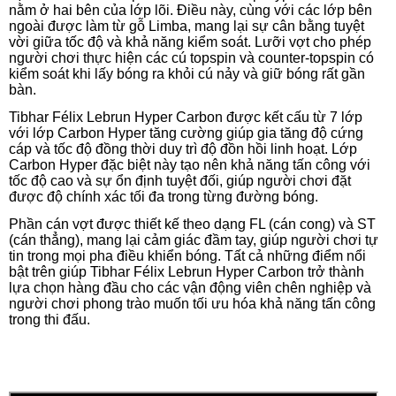
nằm ở hai bên của lớp lõi. Điều này, cùng với các lớp bên
ngoài được làm từ gỗ Limba, mang lại sự cân bằng tuyệt
vời giữa tốc độ và khả năng kiểm soát. Lưỡi vợt cho phép
người chơi thực hiện các cú topspin và counter-topspin có
kiểm soát khi lấy bóng ra khỏi cú nảy và giữ bóng rất gần
bàn.
Tibhar Félix Lebrun Hyper Carbon được kết cấu từ 7 lớp
với lớp Carbon Hyper tăng cường giúp gia tăng độ cứng
cáp và tốc độ đồng thời duy trì độ đồn hồi linh hoạt. Lớp
Carbon Hyper đặc biệt này tạo nên khả năng tấn công với
tốc độ cao và sự ổn định tuyệt đối, giúp người chơi đặt
được độ chính xác tối đa trong từng đường bóng.
Phần cán vợt được thiết kế theo dạng FL (cán cong) và ST
(cán thẳng), mang lại cảm giác đầm tay, giúp người chơi tự
tin trong mọi pha điều khiển bóng. Tất cả những điểm nổi
bật trên giúp Tibhar Félix Lebrun Hyper Carbon trở thành
lựa chọn hàng đầu cho các vận động viên chên nghiệp và
người chơi phong trào muốn tối ưu hóa khả năng tấn công
trong thi đấu.