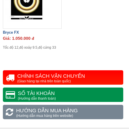
Bryce FX
Giá: 1.050.000 đ
Tốc độ 12,độ xoáy 9.5,độ cứng 33
CHÍNH SÁCH VẬN CHUYỂN
(Giao hàng tại nhà trên toàn quốc)
SỐ TÀI KHOẢN
(Hướng dẫn thanh toán)
HƯỚNG DẪN MUA HÀNG
(Hướng dẫn mua hàng trên website)