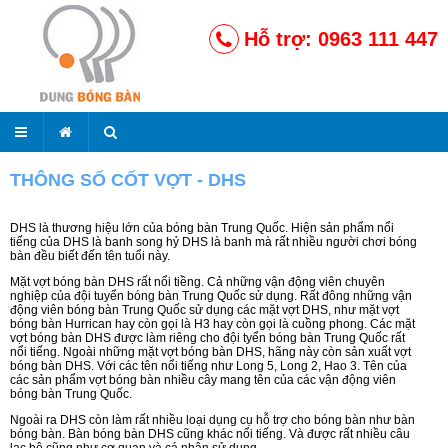
Hỗ trợ: 0963 111 447
THÔNG SỐ CỐT VỢT - DHS
DHS là thương hiệu lớn của bóng bàn Trung Quốc. Hiện sản phẩm nổi
tiếng của DHS là banh song hỷ DHS là banh mà rất nhiều người chơi bóng
bàn đều biết đến tên tuổi này.
Mặt vợt bóng bàn DHS rất nổi tiềng. Cả những vận động viên chuyên
nghiệp của đội tuyển bóng bàn Trung Quốc sử dụng. Rất đông những vận
động viên bóng bàn Trung Quốc sử dụng các mặt vợt DHS, như mặt vợt
bóng bàn Hurrican hay còn gọi là H3 hay còn gọi là cuồng phong. Các mặt
vợt bóng bàn DHS được làm riêng cho đội tyển bóng bàn Trung Quốc rất
nổi tiếng. Ngoài những mặt vợt bóng bàn DHS, hãng này còn sản xuất vợt
bóng bàn DHS. Với các tên nổi tiếng như Long 5, Long 2, Hao 3. Tên của
các sản phẩm vợt bóng bàn nhiều cây mang tên của các vận động viên
bóng bàn Trung Quốc.
Ngoài ra DHS còn làm rất nhiều loại dụng cụ hỗ trợ cho bóng bàn như bàn
bóng bàn. Bàn bóng bàn DHS cũng khác nổi tiếng. Và được rất nhiều câu