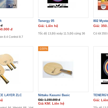
t
Tenergy 05
802 Myste
 đ
Giá: Liên hệ
Giá: 350
50.000 đ
Tốc độ 13,Độ xoáy 11.5,Độ cứng 36
Có lót 350.
in 8.4 Control 8.7
-100%
CE LAYER ZLC
Nittaku Kasumi Basic
TENERGY
hệ
Giá: 1.150.000 đ
Giá: Liê
Giá KM: Liên hệ
ntrol 94 Weight 88. Vợt
Tốc độ 13.