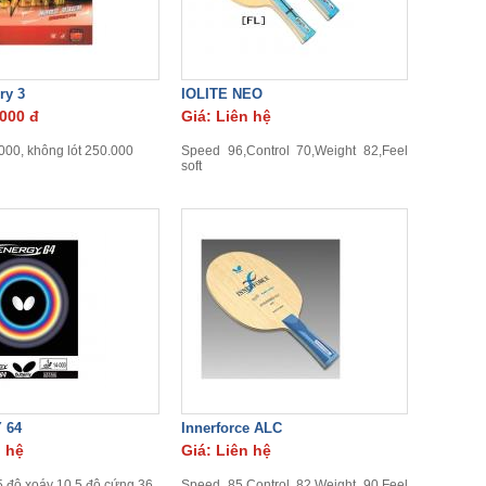
ry 3
IOLITE NEO
.000 đ
Giá: Liên hệ
000, không lót 250.000
Speed 96,Control 70,Weight 82,Feel
soft
 64
Innerforce ALC
n hệ
Giá: Liên hệ
5,độ xoáy 10.5,độ cứng 36
Speed 85,Control 82,Weight 90,Feel