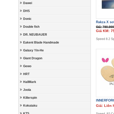
Dawei
DHS
Donic
Rakza X sof
Double fish
Giá: 780.000
Giá KM: 7
DR. NEUBAUER
Speed 8.2 Sp
Eakent Blade Handmade
Galaxy Yin-He
Giant Dragon
Gewo
HRT
HallMark
Joola
Killerspin
INNERFOR
Giá: Liên 
Kokutaku
KTS
Speed 92,Co