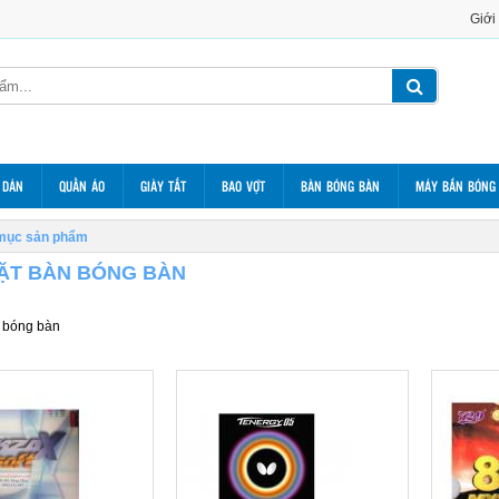
Giới
 DÁN
QUẦN ÁO
GIÀY TẤT
BAO VỢT
BÀN BÓNG BÀN
MÁY BẮN BÓNG
mục sản phẩm
ẶT BÀN BÓNG BÀN
n bóng bàn