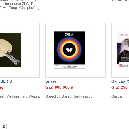
như innerforce ZLC, Dung
5 Hồ Tùng Mậu phường
IBER G
Sriver
Gai cao 7
hệ
Giá: 600.000 đ
Giá: 250
Feel: Medium Hard Weight
Speed 10,Spin 8,Hardness 38
Gai dài
2