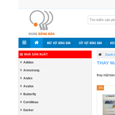
MẶT VỢT BÓNG BÀN
CỐT VỢT BÓNG BÀN
KEO
NHÀ SẢN XUẤT
Danh 
THAY M
Adidas
Armstrong
thay mặt bà
Andro
Avalox
-3%
Butterfly
Cornilleau
Darker