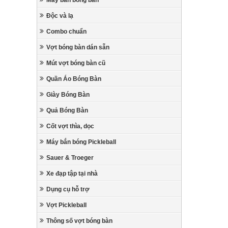
Máy bắn bóng bàn
Độc và lạ
Combo chuẩn
Vợt bóng bàn dán sẵn
Mút vợt bóng bàn cũ
Quần Áo Bóng Bàn
Giày Bóng Bàn
Quả Bóng Bàn
Cốt vợt thìa, dọc
Máy bắn bóng Pickleball
Sauer & Troeger
Xe đạp tập tại nhà
Dụng cụ hỗ trợ
Vợt Pickleball
Thông số vợt bóng bàn