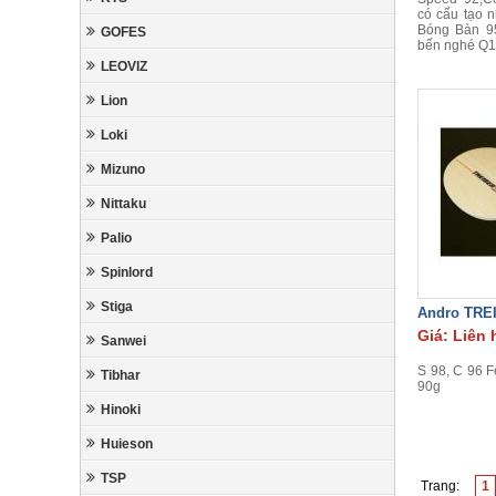
có cấu tạo 
Bóng Bàn 9
GOFES
bến nghé Q1
LEOVIZ
Lion
Loki
Mizuno
Nittaku
Palio
Spinlord
Stiga
Andro TRE
Giá: Liên 
Sanwei
S 98, C 96 
Tibhar
90g
Hinoki
Huieson
TSP
Trang:
1