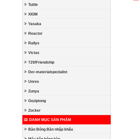
Tuttle
XIOM
Yasaka
Reactor
Rallys
Victas
729/Friendship
Der-materialspezialist
Unrex
Zunya
Goziptong
Zocker
DANH MỤC SẢN PHẨM
Bàn Bóng Bàn nhập khẩu