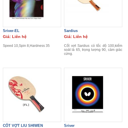
Sriver-EL
Sardius
Giá: Liên hệ
Giá: Liên hệ
Speed 10,Spin 8,Hardness 35
Cốt vợt Sardius có tốc độ 100,kiểm
soát là 65, trọng lượng 90, cảm giác
cứng.
CỐT VỢT LIU SHIWEN
Sriver