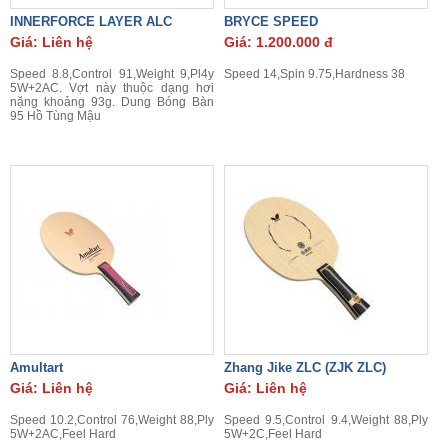
INNERFORCE LAYER ALC
BRYCE SPEED
Giá: Liên hệ
Giá: 1.200.000 đ
Speed 8.8,Control 91,Weight 9,Pl4y
Speed 14,Spin 9.75,Hardness 38
5W+2AC. Vợt này thuộc dạng hơi
nặng khoảng 93g. Dung Bóng Bàn
95 Hồ Tùng Mậu
Amultart
Zhang Jike ZLC (ZJK ZLC)
Giá: Liên hệ
Giá: Liên hệ
Speed 10.2,Control 76,Weight 88,Ply
Speed 9.5,Control 9.4,Weight 88,Ply
5W+2AC,Feel Hard
5W+2C,Feel Hard