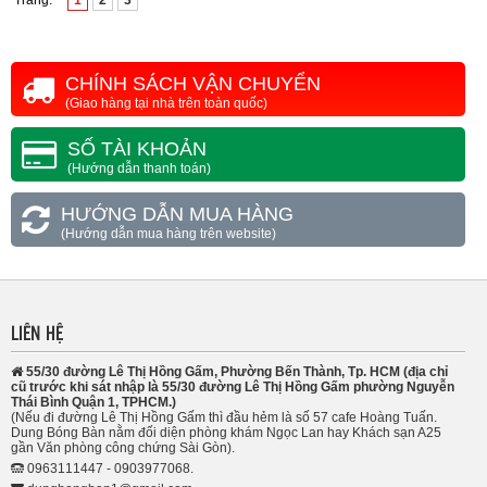
Trang:
1
2
3
CHÍNH SÁCH VẬN CHUYỂN
(Giao hàng tại nhà trên toàn quốc)
SỐ TÀI KHOẢN
(Hướng dẫn thanh toán)
HƯỚNG DẪN MUA HÀNG
(Hướng dẫn mua hàng trên website)
LIÊN HỆ
55/30 đường Lê Thị Hồng Gấm, Phường Bến Thành, Tp. HCM (địa chỉ
cũ trước khi sát nhập là 55/30 đường Lê Thị Hồng Gấm phường Nguyễn
Thái Bình Quận 1, TPHCM.)
(Nếu đi đường Lê Thị Hồng Gấm thì đầu hẻm là số 57 cafe Hoàng Tuấn.
Dung Bóng Bàn nằm đối diện phòng khám Ngọc Lan hay Khách sạn A25
gần Văn phòng công chứng Sài Gòn).
0963111447 - 0903977068.