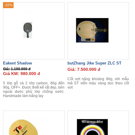
-10%
Eakent Shadow
butZhang Jike Super ZLC ST
Giá: 1.100.000 đ
Giá: 7.500.000 đ
Giá KM: 980.000 đ
Cốt vợt nặng khoảng 86g, với mẫu
5 lớp gỗ và 2 lớp carbon, 86g đến
mã ST viền màu vàng dọc theo cốt
90g, OFF+. Được thiết kế rất đẹp, bên
vợt
ngoài được phủ lớp chống xước.
Handmade làm bằng tay