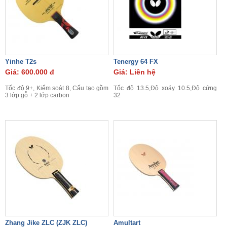
Yinhe T2s
Tenergy 64 FX
Giá: 600.000 đ
Giá: Liên hệ
Tốc độ 9+, Kiểm soát 8, Cấu tạo gồm
Tốc độ 13.5,Độ xoáy 10.5,Độ cứng
3 lớp gỗ + 2 lớp carbon
32
Zhang Jike ZLC (ZJK ZLC)
Amultart