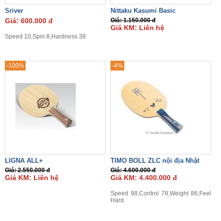
Sriver
Nittaku Kasumi Basic
Giá: 600.000 đ
Giá: 1.150.000 đ
Giá KM: Liên hệ
Speed 10,Spin 8,Hardness 38
-100%
-4%
LIGNA ALL+
TIMO BOLL ZLC nội địa Nhật
Giá: 2.550.000 đ
Giá: 4.600.000 đ
Giá KM: Liên hệ
Giá KM: 4.400.000 đ
Speed 98,Control 78,Weight 86,Feel
Hard