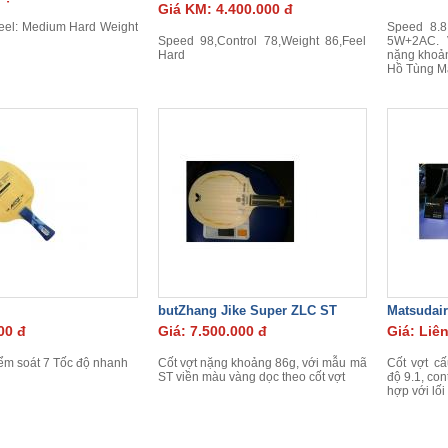
Giá KM: 4.400.000 đ
Feel: Medium Hard Weight
Speed 8.8,
Speed 98,Control 78,Weight 86,Feel
5W+2AC. 
Hard
nặng khoả
Hồ Tùng M
butZhang Jike Super ZLC ST
Matsudair
00 đ
Giá: 7.500.000 đ
Giá: Liê
ểm soát 7 Tốc độ nhanh
Cốt vợt nặng khoảng 86g, với mẫu mã
Cốt vợt cấ
ST viền màu vàng dọc theo cốt vợt
độ 9.1, con
hợp với lố