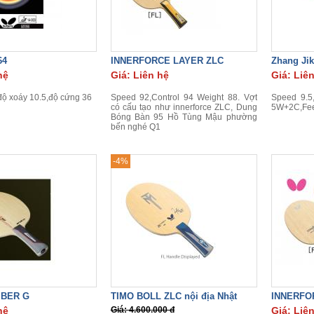
64
INNERFORCE LAYER ZLC
Zhang Jik
hệ
Giá: Liên hệ
Giá: Liê
độ xoáy 10.5,độ cứng 36
Speed 92,Control 94 Weight 88. Vợt
Speed 9.5,
có cấu tạo như innerforce ZLC, Dung
5W+2C,Fee
Bóng Bàn 95 Hồ Tùng Mậu phường
bến nghé Q1
-4%
IBER G
TIMO BOLL ZLC nội địa Nhật
INNERFO
hệ
Giá: 4.600.000 đ
Giá: Liê