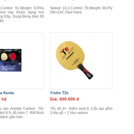
Control 91,Weight 9,Pl4y
Speed 10.2,Control 76,Weight 88,Ply
Vợt này thuộc dạng hơi
5W+2AC,Feel Hard
ng 93g. Dung Bóng Bàn 95
ậu
a Kenta
Yinhe T2s
n hệ
Giá: 600.000 đ
u tạo Arylate Carbon. Tốc
Tốc độ 9+, Kiểm soát 8, Cấu tạo gồm
trol 8.9, độ bám 7. Rất thích
3 lớp gỗ + 2 lớp carbon
i đánh gần bàn