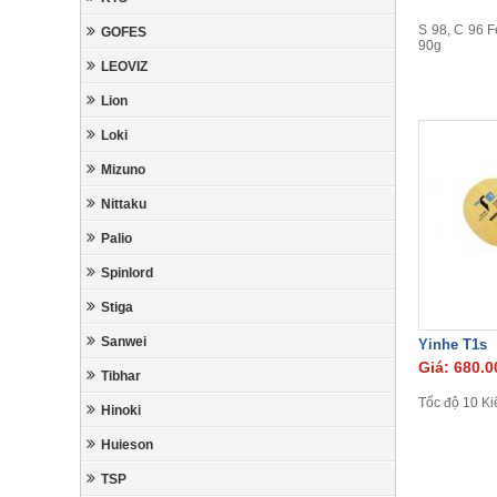
S 98, C 96 
GOFES
90g
LEOVIZ
Lion
Loki
Mizuno
Nittaku
Palio
Spinlord
Stiga
Sanwei
Yinhe T1s
Giá: 680.0
Tibhar
Tốc độ 10 Ki
Hinoki
Huieson
TSP