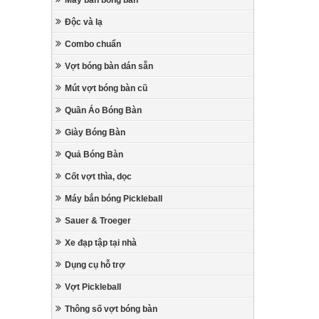
Máy bắn bóng bàn
Độc và lạ
Combo chuẩn
Vợt bóng bàn dán sẵn
Mút vợt bóng bàn cũ
Quần Áo Bóng Bàn
Giày Bóng Bàn
Quả Bóng Bàn
Cốt vợt thìa, dọc
Máy bắn bóng Pickleball
Sauer & Troeger
Xe đạp tập tại nhà
Dụng cụ hỗ trợ
Vợt Pickleball
Thông số vợt bóng bàn