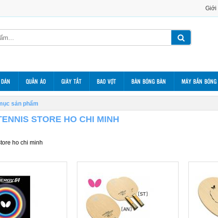
Giới
 DÁN
QUẦN ÁO
GIÀY TẤT
BAO VỢT
BÀN BÓNG BÀN
MÁY BẮN BÓNG
mục sản phẩm
TENNIS STORE HO CHI MINH
store ho chi minh