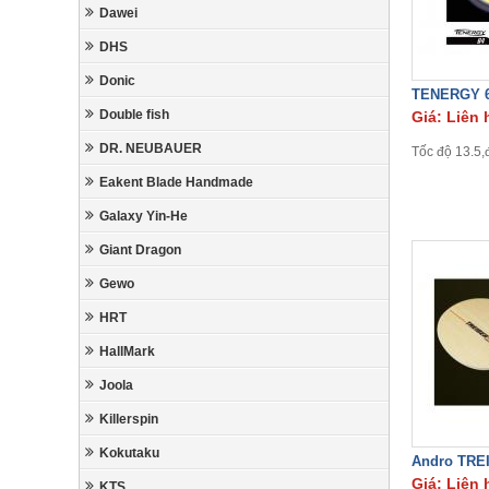
Dawei
DHS
Donic
TENERGY 
Double fish
Giá: Liên 
DR. NEUBAUER
Tốc độ 13.5,
Eakent Blade Handmade
Galaxy Yin-He
Giant Dragon
Gewo
HRT
HallMark
Joola
Killerspin
Kokutaku
Andro TRE
Giá: Liên 
KTS