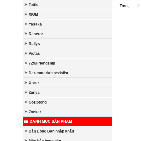
Tuttle
Trang:
1
XIOM
Yasaka
Reactor
Rallys
Victas
729/Friendship
Der-materialspezialist
Unrex
Zunya
Goziptong
Zocker
DANH MỤC SẢN PHẨM
Bàn Bóng Bàn nhập khẩu