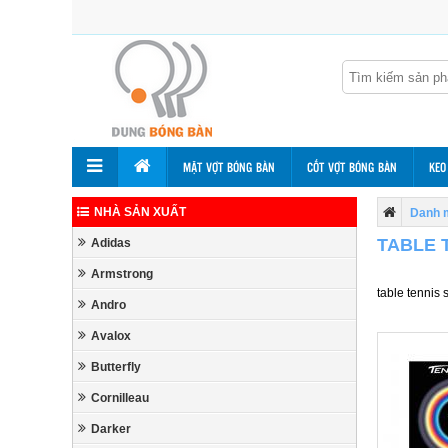
MẶT VỢT BÓNG BÀN
CỐT VỢT BÓNG BÀN
KEO
NHÀ SẢN XUẤT
Danh 
TABLE 
Adidas
Armstrong
table tennis 
Andro
Avalox
Butterfly
Cornilleau
Darker