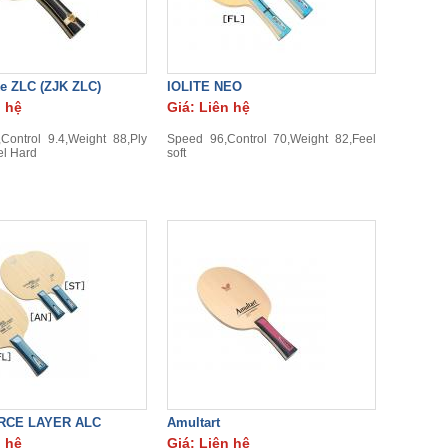
e ZLC (ZJK ZLC)
IOLITE NEO
n hệ
Giá: Liên hệ
Control 9.4,Weight 88,Ply
Speed 96,Control 70,Weight 82,Feel
l Hard
soft
RCE LAYER ALC
Amultart
n hệ
Giá: Liên hệ