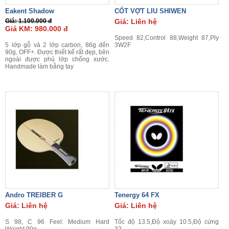
Eakent Shadow
CỐT VỢT LIU SHIWEN
Giá: 1.100.000 đ
Giá: Liên hệ
Giá KM: 980.000 đ
Speed 82,Control 88,Weight 87,Ply
5 lớp gỗ và 2 lớp carbon, 86g đến
3W2F
90g, OFF+. Được thiết kế rất đẹp, bên
ngoài được phủ lớp chống xước.
Handmade làm bằng tay
Andro TREIBER G
Tenergy 64 FX
Giá: Liên hệ
Giá: Liên hệ
S 98, C 96 Feel: Medium Hard
Tốc độ 13.5,Độ xoáy 10.5,Độ cứng