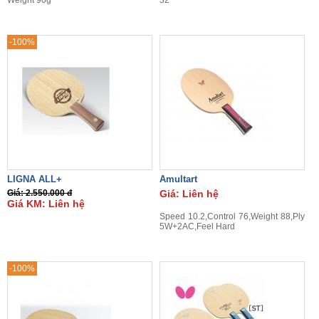
Weight 90g
32
-100%
LIGNA ALL+
Amultart
Giá: 2.550.000 đ
Giá: Liên hệ
Giá KM: Liên hệ
Speed 10.2,Control 76,Weight 88,Ply
5W+2AC,Feel Hard
-100%