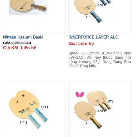
Nittaku Kasumi Basic
INNERFORCE LAYER ALC
Giá: 1.150.000 đ
Giá: Liên hệ
Giá KM: Liên hệ
Speed 8.8,Control 91,Weight 9,Pl4y
5W+2AC. Vợt này thuộc dạng hơi
nặng khoảng 93g. Dung Bóng Bàn
95 Hồ Tùng Mậu