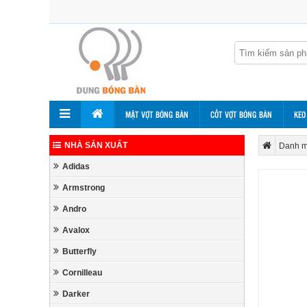
MẶT VỢT BÓNG BÀN
CỐT VỢT BÓNG BÀN
KEO
NHÀ SẢN XUẤT
Danh m
Adidas
Armstrong
Andro
Avalox
Butterfly
Cornilleau
Darker