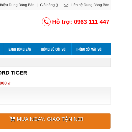
 thiệu Dung Bóng Bàn
|
Giỏ hàng ()
|
Liên hệ Dung Bóng Bàn
Hỗ trợ: 0963 111 447
BANH BÓNG BÀN
THÔNG SỐ CỐT VỢT
THÔNG SỐ MẶT VỢT
ORD TIGER
.000 đ
MUA NGAY, GIAO TẬN NƠI