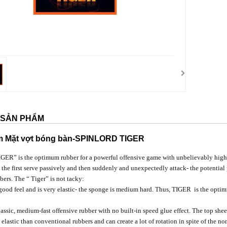
T SẢN PHẨM
m
Mặt vợt bóng bàn-SPINLORD TIGER
GER” is the optimum rubber for a powerful offensive game with unbelievably high co
the first serve passively and then suddenly and unexpectedly attack- the potential
bers. The “ Tiger” is not tacky:
 good feel and is very elastic- the sponge is medium hard. Thus, TIGER is the optim
assic, medium-fast offensive rubber with no built-in speed glue effect.
The top shee
 elastic than conventional rubbers and can create a lot of rotation in spite of the no