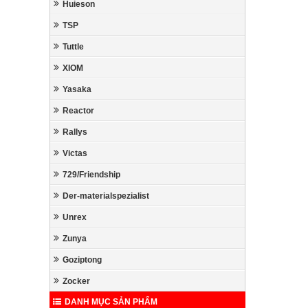
Huieson
TSP
Tuttle
XIOM
Yasaka
Reactor
Rallys
Victas
729/Friendship
Der-materialspezialist
Unrex
Zunya
Goziptong
Zocker
DANH MỤC SẢN PHẨM