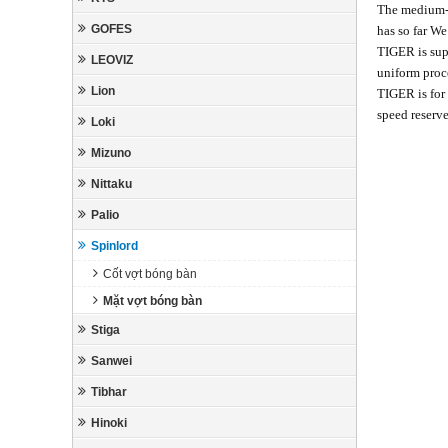
The medium-h
GOFES
has so far W
TIGER is supe
LEOVIZ
uniform proc
Lion
TIGER is for 
speed reserve
Loki
Mizuno
Nittaku
Palio
Spinlord
Cốt vợt bóng bàn
Mặt vợt bóng bàn
Stiga
Sanwei
Tibhar
Hinoki