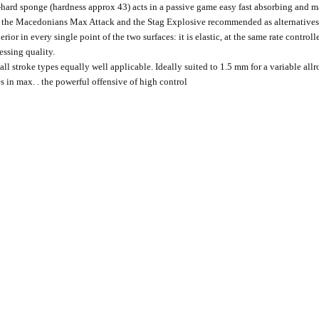
ard sponge (hardness approx 43) acts in a passive game easy fast absorbing and mak
e the Macedonians Max Attack and the Stag Explosive recommended as alternatives 
rior in every single point of the two surfaces: it is elastic, at the same rate controll
essing quality.
all stroke types equally well applicable. Ideally suited to 1.5 mm for a variable al
s in max. . the powerful offensive of high control