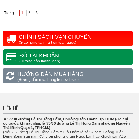
Trang:
1
2
3
CHÍNH SÁCH VẬN CHUYỂN
(Giao hàng tại nhà trên toàn quốc)
SỐ TÀI KHOẢN
(Hướng dẫn thanh toán)
HƯỚNG DẪN MUA HÀNG
(Hướng dẫn mua hàng trên website)
LIÊN HỆ
55/30 đường Lê Thị Hồng Gấm, Phường Bến Thành, Tp. HCM (địa chỉ
cũ trước khi sát nhập là 55/30 đường Lê Thị Hồng Gấm phường Nguyễn
Thái Bình Quận 1, TPHCM.)
(Nếu đi đường Lê Thị Hồng Gấm thì đầu hẻm là số 57 cafe Hoàng Tuấn.
Dung Bóng Bàn nằm đối diện phòng khám Ngọc Lan hay Khách sạn A25