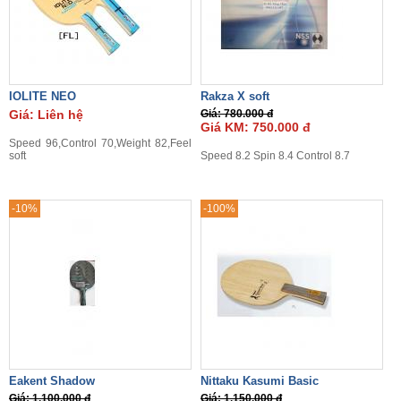
IOLITE NEO
Rakza X soft
Giá: Liên hệ
Giá: 780.000 đ
Giá KM: 750.000 đ
Speed 96,Control 70,Weight 82,Feel
soft
Speed 8.2 Spin 8.4 Control 8.7
-10%
-100%
Eakent Shadow
Nittaku Kasumi Basic
Giá: 1.100.000 đ
Giá: 1.150.000 đ