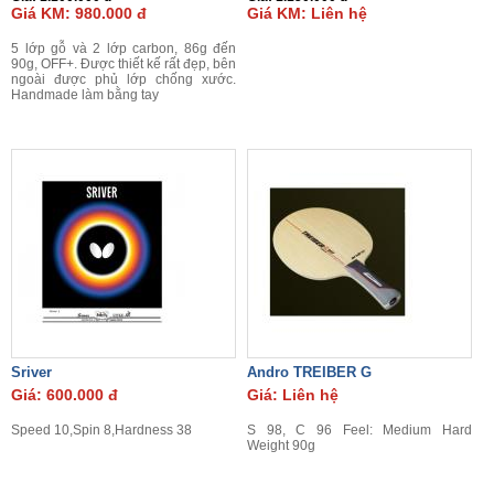
Giá KM: 980.000 đ
Giá KM: Liên hệ
5 lớp gỗ và 2 lớp carbon, 86g đến
90g, OFF+. Được thiết kế rất đẹp, bên
ngoài được phủ lớp chống xước.
Handmade làm bằng tay
Sriver
Andro TREIBER G
Giá: 600.000 đ
Giá: Liên hệ
Speed 10,Spin 8,Hardness 38
S 98, C 96 Feel: Medium Hard
Weight 90g