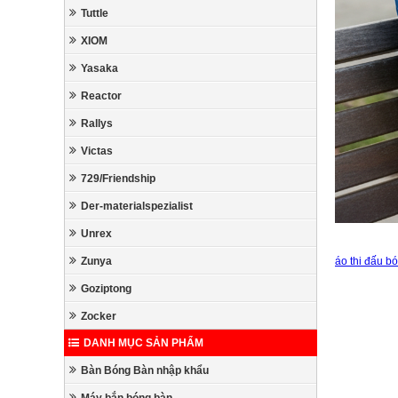
Tuttle
XIOM
Yasaka
Reactor
Rallys
Victas
729/Friendship
Der-materialspezialist
Unrex
áo thi đấu b
Zunya
Goziptong
Zocker
DANH MỤC SẢN PHẨM
Bàn Bóng Bàn nhập khẩu