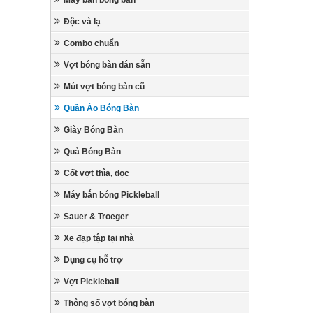
Máy bắn bóng bàn
Độc và lạ
Combo chuẩn
Vợt bóng bàn dán sẵn
Mút vợt bóng bàn cũ
Quần Áo Bóng Bàn
Giày Bóng Bàn
Quả Bóng Bàn
Cốt vợt thìa, dọc
Máy bắn bóng Pickleball
Sauer & Troeger
Xe đạp tập tại nhà
Dụng cụ hỗ trợ
Vợt Pickleball
Thông số vợt bóng bàn