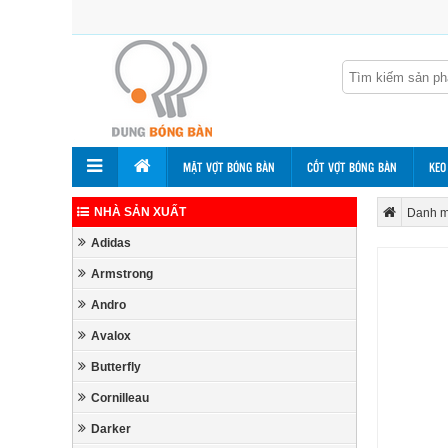
MẶT VỢT BÓNG BÀN
CỐT VỢT BÓNG BÀN
KEO
NHÀ SẢN XUẤT
Danh m
Adidas
Armstrong
Andro
Avalox
Butterfly
Cornilleau
Darker