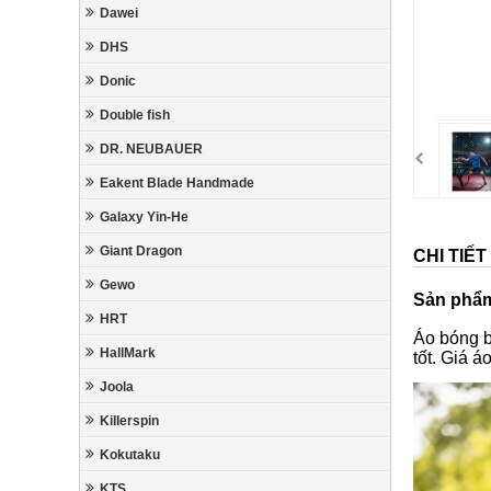
Dawei
DHS
Donic
Double fish
DR. NEUBAUER
Eakent Blade Handmade
Galaxy Yin-He
Giant Dragon
CHI TIẾ
Gewo
Sản phẩ
HRT
Áo bóng b
HallMark
tốt. Giá 
Joola
Killerspin
Kokutaku
KTS