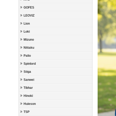
GOFES
LEOVIZ
Lion
Loki
Mizuno
Nittaku
Palio
Spinlord
Stiga
Sanwei
Tibhar
Hinoki
Huieson
TSP