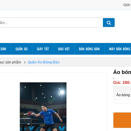
Giới
 DÁN
QUẦN ÁO
GIÀY TẤT
BAO VỢT
BÀN BÓNG BÀN
MÁY BẮN BÓNG
ục sản phẩm
Quần Áo Bóng Bàn
Áo bón
Giá: 280
Áo bóng 