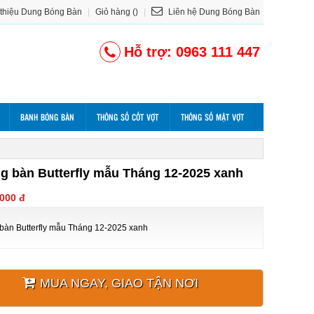
 thiệu Dung Bóng Bàn
|
Giỏ hàng ()
|
Liên hệ Dung Bóng Bàn
Hỗ trợ: 0963 111 447
BANH BÓNG BÀN
THÔNG SỐ CỐT VỢT
THÔNG SỐ MẶT VỢT
g bàn Butterfly mẫu Tháng 12-2025 xanh
.000 đ
bàn Butterfly mẫu Tháng 12-2025 xanh
MUA NGAY, GIAO TẬN NƠI