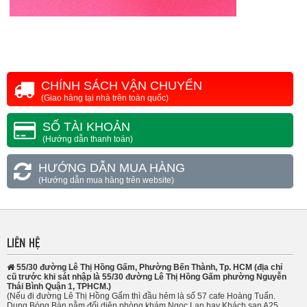
CHÍNH SÁCH VẬN CHUYỂN
(Giao hàng tại nhà trên toàn quốc)
SỐ TÀI KHOẢN
(Hướng dẫn thanh toán)
HƯỚNG DẪN MUA HÀNG
(Hướng dẫn mua hàng trên website)
LIÊN HỆ
55/30 đường Lê Thị Hồng Gấm, Phường Bến Thành, Tp. HCM (địa chỉ
cũ trước khi sát nhập là 55/30 đường Lê Thị Hồng Gấm phường Nguyễn
Thái Bình Quận 1, TPHCM.)
(Nếu đi đường Lê Thị Hồng Gấm thì đầu hẻm là số 57 cafe Hoàng Tuấn.
Dung Bóng Bàn nằm đối diện phòng khám Ngọc Lan hay Khách sạn A25