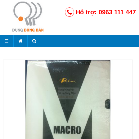
Hỗ trợ: 0963 111 447