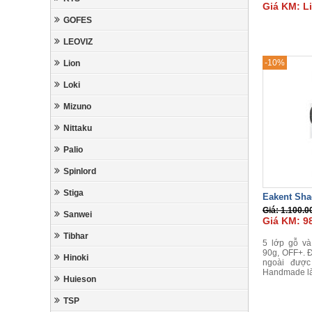
Giá KM: L
GOFES
LEOVIZ
-10%
Lion
Loki
Mizuno
Nittaku
Palio
Spinlord
Stiga
Eakent Sh
Giá: 1.100.0
Sanwei
Giá KM: 9
Tibhar
5 lớp gỗ và
90g, OFF+. Đ
Hinoki
ngoài được
Handmade là
Huieson
TSP