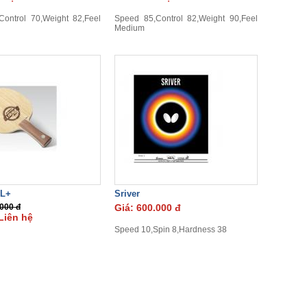
ontrol 70,Weight 82,Feel
Speed 85,Control 82,Weight 90,Feel
Medium
LL+
Sriver
.000 đ
Giá: 600.000 đ
Liên hệ
Speed 10,Spin 8,Hardness 38