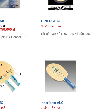
oft
TENERGY 64
00 đ
Giá: Liên hệ
750.000 đ
Tốc độ 13.5,độ xoáy 10.5,độ cứng 36
pin 8.4 Control 8.7
EO
Innerforce ALC
n hệ
Giá: Liên hệ