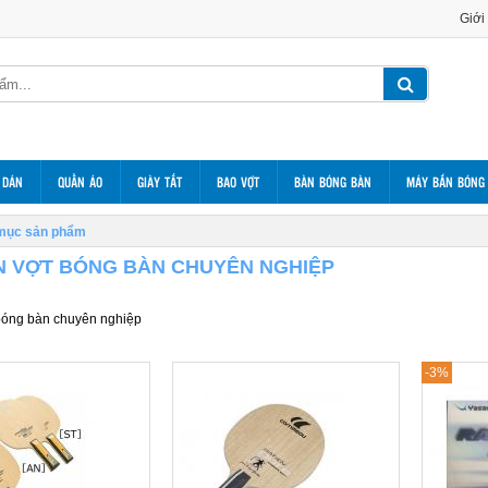
Giới
 DÁN
QUẦN ÁO
GIÀY TẤT
BAO VỢT
BÀN BÓNG BÀN
MÁY BẮN BÓNG
mục sản phẩm
N VỢT BÓNG BÀN CHUYÊN NGHIỆP
bóng bàn chuyên nghiệp
-3%