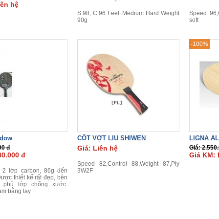
iên hệ
S 98, C 96 Feel: Medium Hard Weight
Speed 96,C
90g
soft
-100%
adow
CỐT VỢT LIU SHIWEN
LIGNA A
00 đ
Giá: Liên hệ
Giá: 2.550
80.000 đ
Giá KM: 
Speed 82,Control 88,Weight 87,Ply
 2 lớp carbon, 86g đến
3W2F
ược thiết kế rất đẹp, bên
 phủ lớp chống xước.
m bằng tay