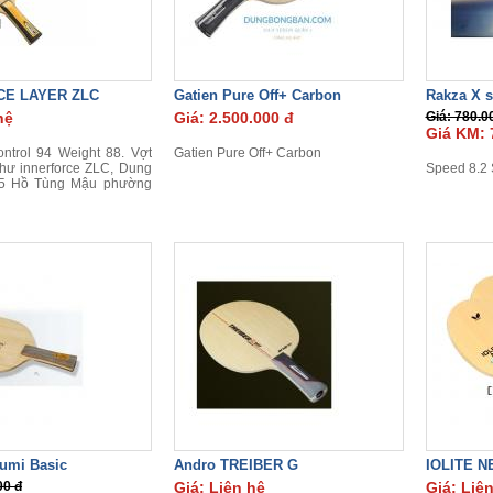
CE LAYER ZLC
Gatien Pure Off+ Carbon
Rakza X s
hệ
Giá: 2.500.000 đ
Giá: 780.0
Giá KM: 
ntrol 94 Weight 88. Vợt
Gatien Pure Off+ Carbon
như innerforce ZLC, Dung
Speed 8.2 S
5 Hồ Tùng Mậu phường
sumi Basic
Andro TREIBER G
IOLITE N
00 đ
Giá: Liên hệ
Giá: Liê