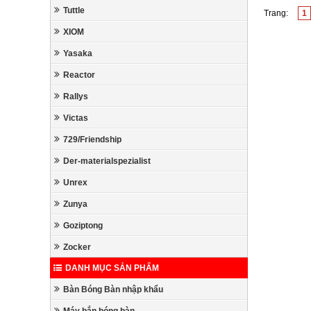
Tuttle
Trang:
1
XIOM
Yasaka
Reactor
Rallys
Victas
729/Friendship
Der-materialspezialist
Unrex
Zunya
Goziptong
Zocker
DANH MỤC SẢN PHẨM
Bàn Bóng Bàn nhập khẩu