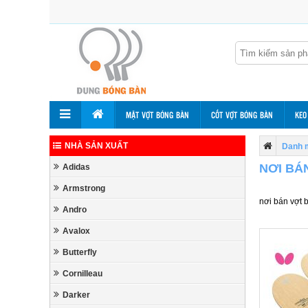
MẶT VỢT BÓNG BÀN
CỐT VỢT BÓNG BÀN
KEO
NHÀ SẢN XUẤT
Danh 
NƠI BÁ
Adidas
Armstrong
nơi bán vợt 
Andro
Avalox
Butterfly
Cornilleau
Darker