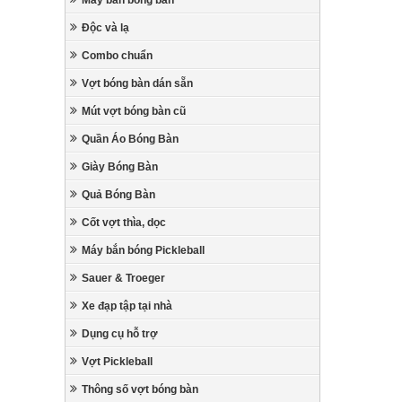
Máy bắn bóng bàn
Độc và lạ
Combo chuẩn
Vợt bóng bàn dán sẵn
Mút vợt bóng bàn cũ
Quần Áo Bóng Bàn
Giày Bóng Bàn
Quả Bóng Bàn
Cốt vợt thìa, dọc
Máy bắn bóng Pickleball
Sauer & Troeger
Xe đạp tập tại nhà
Dụng cụ hỗ trợ
Vợt Pickleball
Thông số vợt bóng bàn