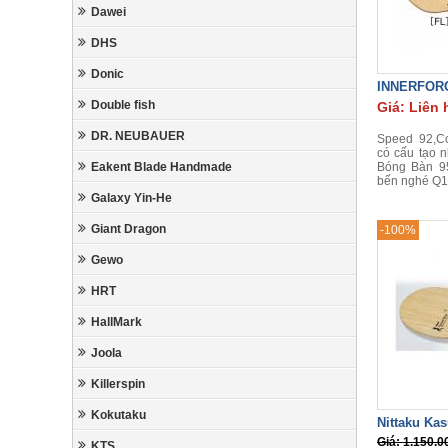
Dawei
DHS
Donic
INNERFOR
Double fish
Giá: Liên 
DR. NEUBAUER
Speed 92,Co
có cấu tạo 
Eakent Blade Handmade
Bóng Bàn 9
bến nghé Q1
Galaxy Yin-He
Giant Dragon
-100%
Gewo
HRT
HallMark
Joola
Killerspin
Kokutaku
Nittaku Ka
Giá: 1.150.0
KTS