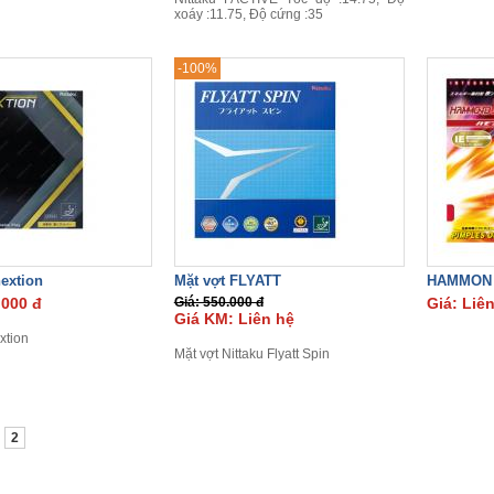
xoáy :11.75,
Độ cứng :35
-100%
nextion
Mặt vợt FLYATT
HAMMON 
.000 đ
Giá: 550.000 đ
Giá: Liê
Giá KM: Liên hệ
xtion
Mặt vợt Nittaku Flyatt Spin
2