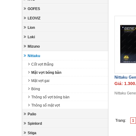
GOFES
LEOVIZ
Lion
Loki
Mizuno
Nittaku
Cốt vợt thẳng
Mặt vợt bóng bàn
Nittaku Ge
Mặt vợt gai
Giá: 1.300
Bóng
Nittaku Gene
Thông số vợt bóng bàn
Thông số mặt vợt
Palio
Trang:
1
Spinlord
Stiga