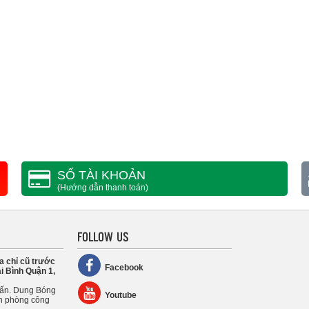
SỐ TÀI KHOẢN
(Hướng dẫn thanh toán)
FOLLOW US
a chỉ cũ trước
Facebook
i Bình Quận 1,
uấn. Dung Bóng
Youtube
n phòng công