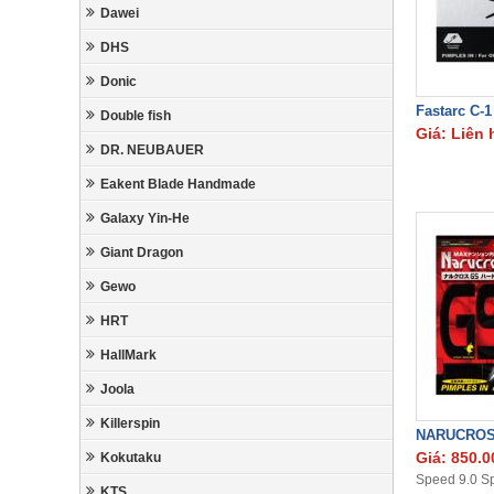
Dawei
DHS
Donic
Fastarc C-1
Double fish
Giá: Liên 
DR. NEUBAUER
Eakent Blade Handmade
Galaxy Yin-He
Giant Dragon
Gewo
HRT
HallMark
Joola
Killerspin
NARUCROS
Giá: 850.0
Kokutaku
Speed 9.0 Sp
KTS