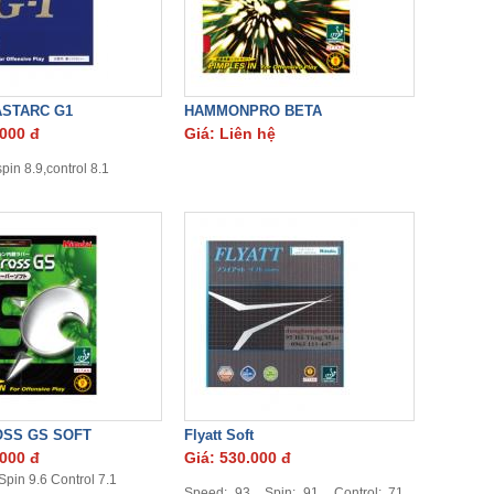
FASTARC G1
HAMMONPRO BETA
.000 đ
Giá: Liên hệ
pin 8.9,control 8.1
SS GS SOFT
Flyatt Soft
.000 đ
Giá: 530.000 đ
pin 9.6 Control 7.1
Speed: 93 Spin: 91 Control: 71