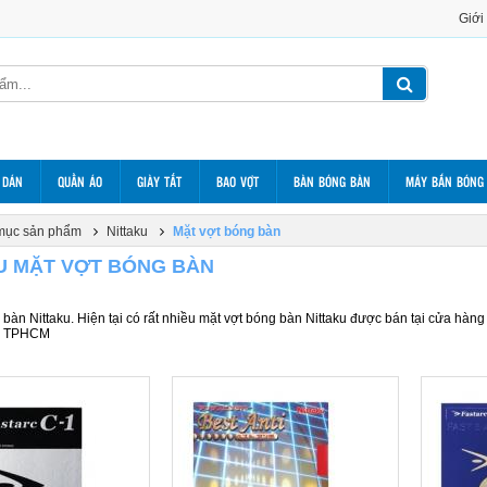
Giới
 DÁN
QUẦN ÁO
GIÀY TẤT
BAO VỢT
BÀN BÓNG BÀN
MÁY BẮN BÓNG
mục sản phẩm
Nittaku
Mặt vợt bóng bàn
U MẶT VỢT BÓNG BÀN
 bàn Nittaku. Hiện tại có rất nhiều mặt vợt bóng bàn Nittaku được bán tại cửa
Q1 TPHCM