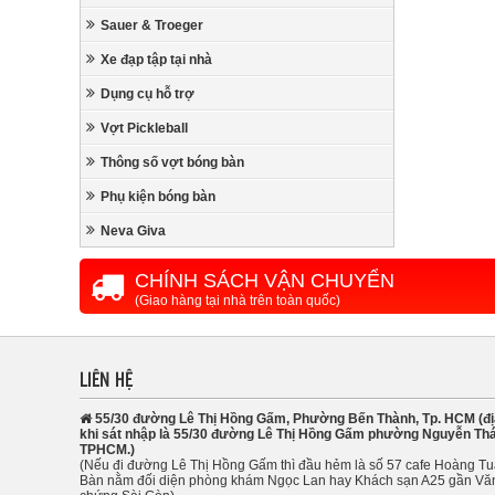
Sauer & Troeger
Xe đạp tập tại nhà
Dụng cụ hỗ trợ
Vợt Pickleball
Thông số vợt bóng bàn
Phụ kiện bóng bàn
Neva Giva
CHÍNH SÁCH VẬN CHUYỂN
(Giao hàng tại nhà trên toàn quốc)
LIÊN HỆ
55/30 đường Lê Thị Hồng Gấm, Phường Bến Thành, Tp. HCM (đị
khi sát nhập là 55/30 đường Lê Thị Hồng Gấm phường Nguyễn Thá
TPHCM.)
(Nếu đi đường Lê Thị Hồng Gấm thì đầu hẻm là số 57 cafe Hoàng T
Bàn nằm đối diện phòng khám Ngọc Lan hay Khách sạn A25 gần Vă