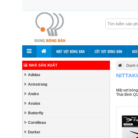
MẶT VỢT BÓNG BÀN
CỐT VỢT BÓNG BÀN
KEO
NHÀ SẢN XUẤT
Danh 
NITTAK
Adidas
Armstrong
Mặt vợt bóng
Andro
Thái Bình 
Avalox
Butterfly
Cornilleau
Darker