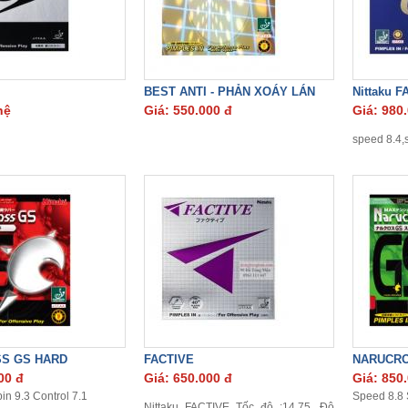
BEST ANTI - PHẢN XOÁY LÁN
Nittaku 
hệ
Giá: 550.000 đ
Giá: 980
speed 8.4,s
S GS HARD
FACTIVE
NARUCRO
00 đ
Giá: 650.000 đ
Giá: 850
in 9.3 Control 7.1
Speed 8.8 S
Nittaku
FACTIVE
Tốc độ :14.75,
Độ