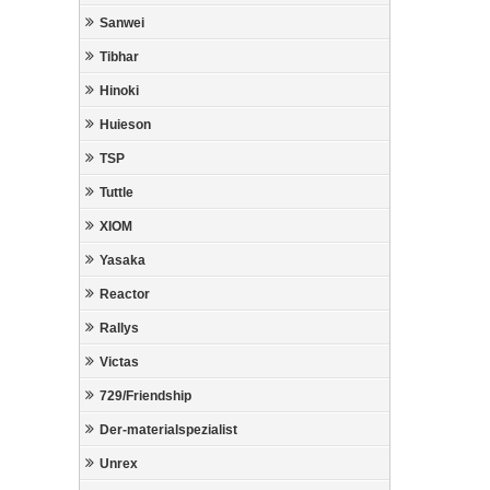
Sanwei
Tibhar
Hinoki
Huieson
TSP
Tuttle
XIOM
Yasaka
Reactor
Rallys
Victas
729/Friendship
Der-materialspezialist
Unrex