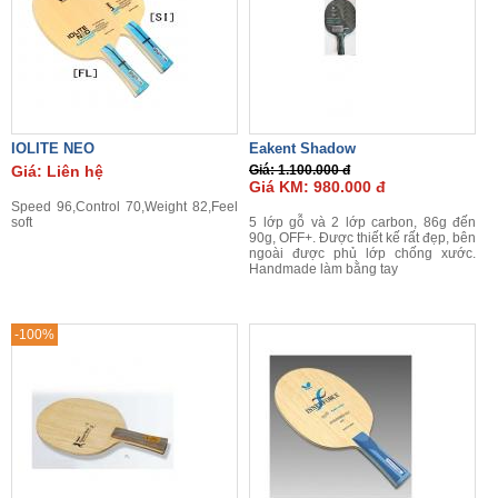
IOLITE NEO
Eakent Shadow
Giá: Liên hệ
Giá: 1.100.000 đ
Giá KM: 980.000 đ
Speed 96,Control 70,Weight 82,Feel
soft
5 lớp gỗ và 2 lớp carbon, 86g đến
90g, OFF+. Được thiết kế rất đẹp, bên
ngoài được phủ lớp chống xước.
Handmade làm bằng tay
-100%