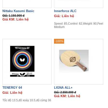
Nittaku Kasumi Basic
Innerforce ALC
Giá: 1.150.000 đ
Giá: Liên hệ
Giá KM: Liên hệ
Speed 85,Control 82,Weight 90,Feel
Medium
-100%
TENERGY 64
LIGNA ALL+
Giá: Liên hệ
Giá: 2.550.000 đ
Giá KM: Liên hệ
Tốc độ 13.5,độ xoáy 10.5,độ cứng 36