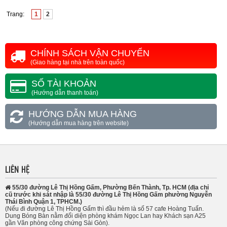
Trang:
1
2
CHÍNH SÁCH VẬN CHUYỂN
(Giao hàng tại nhà trên toàn quốc)
SỐ TÀI KHOẢN
(Hướng dẫn thanh toán)
HƯỚNG DẪN MUA HÀNG
(Hướng dẫn mua hàng trên website)
LIÊN HỆ
55/30 đường Lê Thị Hồng Gấm, Phường Bến Thành, Tp. HCM (địa chỉ
cũ trước khi sát nhập là 55/30 đường Lê Thị Hồng Gấm phường Nguyễn
Thái Bình Quận 1, TPHCM.)
(Nếu đi đường Lê Thị Hồng Gấm thì đầu hẻm là số 57 cafe Hoàng Tuấn.
Dung Bóng Bàn nằm đối diện phòng khám Ngọc Lan hay Khách sạn A25
gần Văn phòng công chứng Sài Gòn).