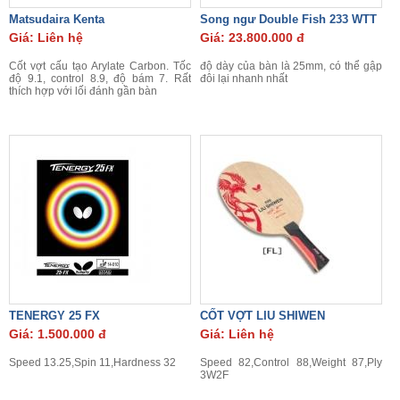
Matsudaira Kenta
Song ngư Double Fish 233 WTT
Giá: Liên hệ
Giá: 23.800.000 đ
Cốt vợt cấu tạo Arylate Carbon. Tốc
độ dày của bàn là 25mm, có thể gập
độ 9.1, control 8.9, độ bám 7. Rất
đôi lại nhanh nhất
thích hợp với lối đánh gần bàn
TENERGY 25 FX
CỐT VỢT LIU SHIWEN
Giá: 1.500.000 đ
Giá: Liên hệ
Speed 13.25,Spin 11,Hardness 32
Speed 82,Control 88,Weight 87,Ply
3W2F