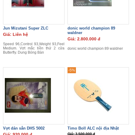
Jun Mizutani Super ZLC
donic world champion 89
waldner
Giá: Liên hệ
Giá: 2.800.000 đ
Speed 96,Control 93,Weight 93,Feel
Medium. Vợt mắc tiền thứ 2 cửa
donic world champion 89 waldner
Butterfly. Dung Bóng Bàn
-5%
Vợt dán sẳn DHS 5002
Timo Boll ALC nội địa Nhật
Giá: 920.000 đ
Giá: 3.500.000 đ