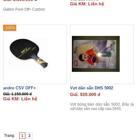
Giá KM: Liên hệ
Gatien Pure Off+ Carbon
-100%
andro CSV OFF+
Vợt dán sẳn DHS 5002
Giá: 1.150.000 đ
Giá: 920.000 đ
Giá KM: Liên hệ
Vợt bóng bàn dán sẳn 5002, Đây là
vợt dán sẳn cao cấp của DHS.
Trang:
1
2