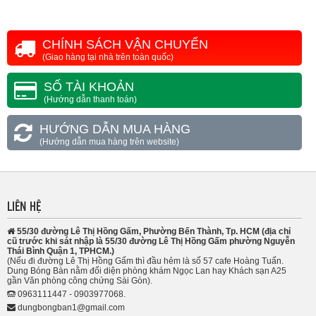
CHÍNH SÁCH VẬN CHUYỂN
(Giao hàng tại nhà trên toàn quốc)
SỐ TÀI KHOẢN
(Hướng dẫn thanh toán)
HƯỚNG DẪN MUA HÀNG
(Hướng dẫn mua hàng trên website)
LIÊN HỆ
55/30 đường Lê Thị Hồng Gấm, Phường Bến Thành, Tp. HCM (địa chỉ
cũ trước khi sát nhập là 55/30 đường Lê Thị Hồng Gấm phường Nguyễn
Thái Bình Quận 1, TPHCM.)
(Nếu đi đường Lê Thị Hồng Gấm thì đầu hẻm là số 57 cafe Hoàng Tuấn.
Dung Bóng Bàn nằm đối diện phòng khám Ngọc Lan hay Khách sạn A25
gần Văn phòng công chứng Sài Gòn).
0963111447 - 0903977068.
dungbongban1@gmail.com