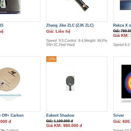
15
Zhang Jike ZLC (ZJK ZLC)
Rakza X s
hệ
Giá: Liên hệ
Giá: 780.0
Giá KM: 
Speed 9.5,Control 9.4,Weight 88,Ply
5W+2C,Feel Hard
Speed 8.2 S
-10%
e Off+ Carbon
Eakent Shadow
Sriver
.000 đ
Giá: 1.100.000 đ
Giá: 600
Giá KM: 980.000 đ
Off+ Carbon
Speed 10,S