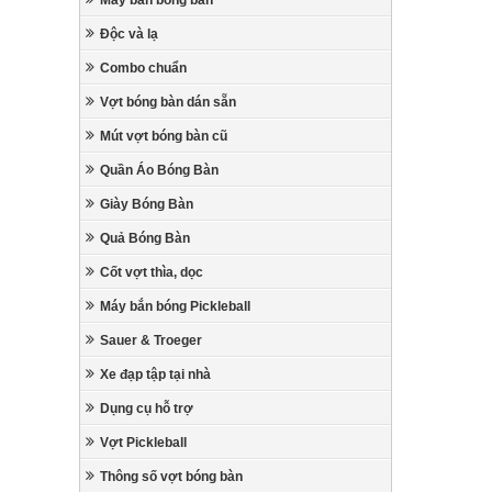
Máy bắn bóng bàn
Độc và lạ
Combo chuẩn
Vợt bóng bàn dán sẵn
Mút vợt bóng bàn cũ
Quần Áo Bóng Bàn
Giày Bóng Bàn
Quả Bóng Bàn
Cốt vợt thìa, dọc
Máy bắn bóng Pickleball
Sauer & Troeger
Xe đạp tập tại nhà
Dụng cụ hỗ trợ
Vợt Pickleball
Thông số vợt bóng bàn