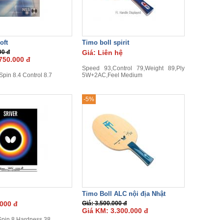
oft
Timo boll spirit
00 đ
Giá: Liên hệ
750.000 đ
Speed 93,Control 79,Weight 89,Ply
pin 8.4 Control 8.7
5W+2AC,Feel Medium
-5%
Timo Boll ALC nội địa Nhật
.000 đ
Giá: 3.500.000 đ
Giá KM: 3.300.000 đ
pin 8,Hardness 38