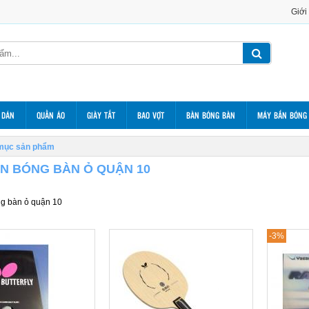
Giới
 DÁN
QUẦN ÁO
GIÀY TẤT
BAO VỢT
BÀN BÓNG BÀN
MÁY BẮN BÓNG
mục sản phẩm
N BÓNG BÀN Ỏ QUẬN 10
g bàn ỏ quận 10
-3%