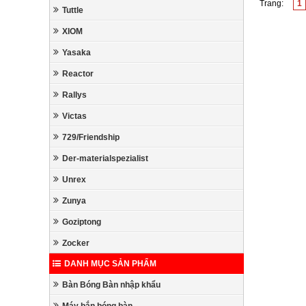
Trang:
1
Tuttle
XIOM
Yasaka
Reactor
Rallys
Victas
729/Friendship
Der-materialspezialist
Unrex
Zunya
Goziptong
Zocker
DANH MỤC SẢN PHẨM
Bàn Bóng Bàn nhập khẩu