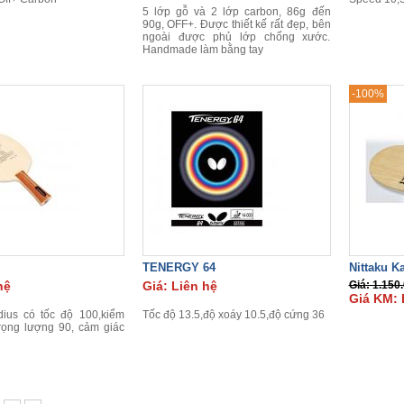
5 lớp gỗ và 2 lớp carbon, 86g đến
90g, OFF+. Được thiết kế rất đẹp, bên
ngoài được phủ lớp chống xước.
Handmade làm bằng tay
-100%
TENERGY 64
Nittaku K
hệ
Giá: Liên hệ
Giá: 1.150
Giá KM: 
dius có tốc độ 100,kiểm
Tốc độ 13.5,độ xoáy 10.5,độ cứng 36
trọng lượng 90, cảm giác