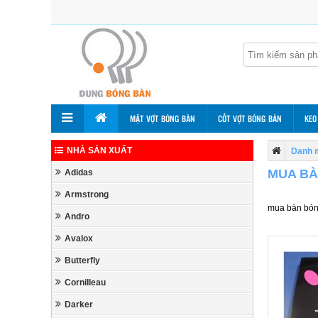
MẶT VỢT BÓNG BÀN
CỐT VỢT BÓNG BÀN
KEO
NHÀ SẢN XUẤT
Danh 
MUA BÀ
Adidas
Armstrong
mua bàn bón
Andro
Avalox
Butterfly
Cornilleau
Darker