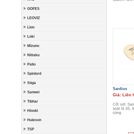
GOFES
LEOVIZ
Lion
Loki
Mizuno
Nittaku
Palio
Spinlord
Stiga
Sardius
Sanwei
Giá: Liên 
Tibhar
Cốt vợt Sar
soát là 65, 
Hinoki
cứng.
Huieson
TSP