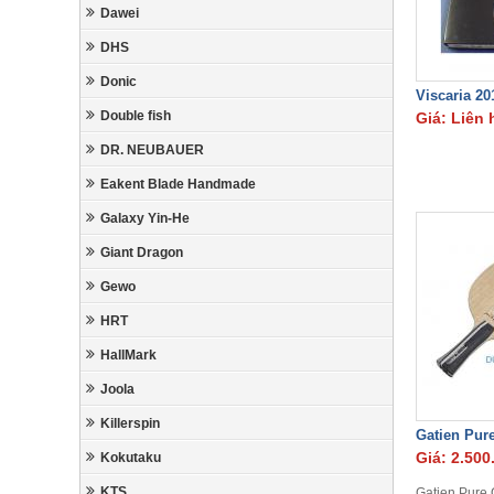
Dawei
DHS
Donic
Viscaria 20
Double fish
Giá: Liên 
DR. NEUBAUER
Eakent Blade Handmade
Galaxy Yin-He
Giant Dragon
Gewo
HRT
HallMark
Joola
Killerspin
Gatien Pur
Giá: 2.500
Kokutaku
KTS
Gatien Pure 