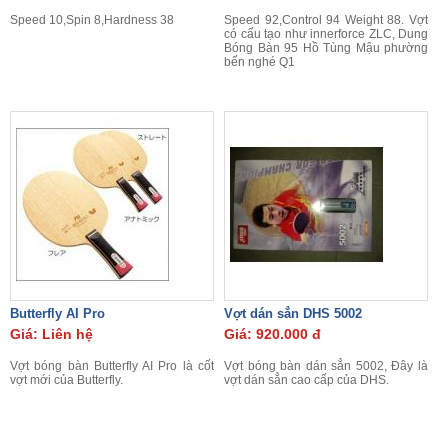
Speed 10,Spin 8,Hardness 38
Speed 92,Control 94 Weight 88. Vợt
có cấu tạo như innerforce ZLC, Dung
Bóng Bàn 95 Hồ Tùng Mậu phường
bến nghé Q1
Butterfly AI Pro
Vợt dán sẳn DHS 5002
Giá: Liên hệ
Giá: 920.000 đ
Vợt bóng bàn Butterfly AI Pro là cốt
Vợt bóng bàn dán sẳn 5002, Đây là
vợt mới của Butterfly.
vợt dán sẳn cao cấp của DHS.