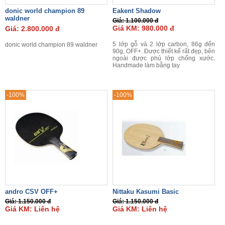
donic world champion 89
Eakent Shadow
waldner
Giá: 1.100.000 đ
Giá KM: 980.000 đ
Giá: 2.800.000 đ
5 lớp gỗ và 2 lớp carbon, 86g đến
donic world champion 89 waldner
90g, OFF+. Được thiết kế rất đẹp, bên
ngoài được phủ lớp chống xước.
Handmade làm bằng tay
-100%
-100%
andro CSV OFF+
Nittaku Kasumi Basic
Giá: 1.150.000 đ
Giá: 1.150.000 đ
Giá KM: Liên hệ
Giá KM: Liên hệ