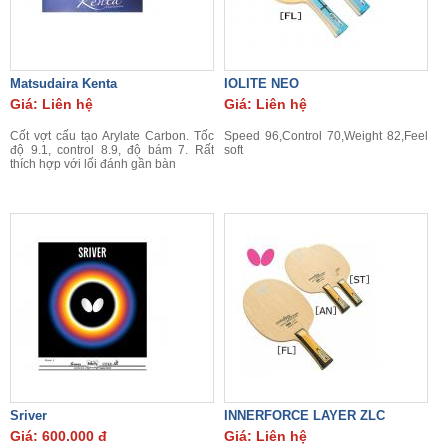
Matsudaira Kenta
IOLITE NEO
Giá: Liên hệ
Giá: Liên hệ
Cốt vợt cấu tạo Arylate Carbon. Tốc
Speed 96,Control 70,Weight 82,Feel
độ 9.1, control 8.9, độ bám 7. Rất
soft
thích hợp với lối đánh gần bàn
Sriver
INNERFORCE LAYER ZLC
Giá: 600.000 đ
Giá: Liên hệ