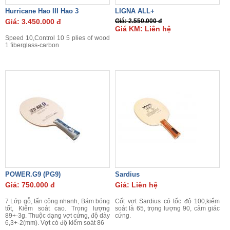
Hurricane Hao III Hao 3
LIGNA ALL+
Giá: 3.450.000 đ
Giá: 2.550.000 đ
Giá KM: Liên hệ
Speed 10,Control 10 5 plies of wood
1 fiberglass-carbon
POWER.G9 (PG9)
Sardius
Giá: 750.000 đ
Giá: Liên hệ
7 Lớp gỗ, tấn công nhanh, Bám bóng
Cốt vợt Sardius có tốc độ 100,kiểm
tốt, Kiểm soát cao. Trọng lượng
soát là 65, trọng lượng 90, cảm giác
89+-3g. Thuộc dạng vợt cứng, độ dày
cứng.
6,3+-2(mm). Vợt có độ kiểm soát 86