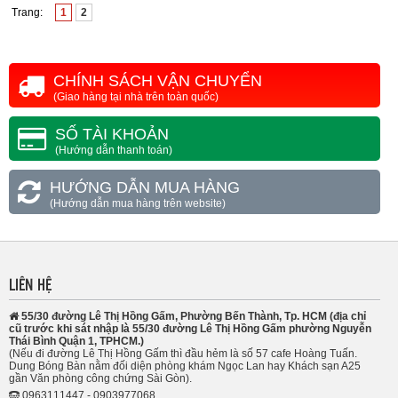
Trang:
1
2
CHÍNH SÁCH VẬN CHUYỂN
(Giao hàng tại nhà trên toàn quốc)
SỐ TÀI KHOẢN
(Hướng dẫn thanh toán)
HƯỚNG DẪN MUA HÀNG
(Hướng dẫn mua hàng trên website)
LIÊN HỆ
55/30 đường Lê Thị Hồng Gấm, Phường Bến Thành, Tp. HCM (địa chỉ
cũ trước khi sát nhập là 55/30 đường Lê Thị Hồng Gấm phường Nguyễn
Thái Bình Quận 1, TPHCM.)
(Nếu đi đường Lê Thị Hồng Gấm thì đầu hẻm là số 57 cafe Hoàng Tuấn.
Dung Bóng Bàn nằm đối diện phòng khám Ngọc Lan hay Khách sạn A25
gần Văn phòng công chứng Sài Gòn).
0963111447 - 0903977068.