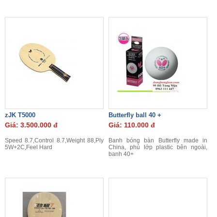
zJK T5000
Butterfly ball 40 +
Giá: 3.500.000 đ
Giá: 110.000 đ
Speed 8.7,Control 8.7,Weight 88,Ply
Banh bóng bàn Butterfly made in
5W+2C,Feel Hard
China, phủ lớp plastic bên ngoài,
banh 40+