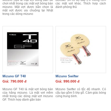
Mizuno Opti là mặt vợt bóng bàn dễ
Booster SA có độ dày 2.0 mỏng hơn
chơi nhất trong các mặt vợt bóng bàn
các mặt vợt khác. Thích hợp cách
mizuno. Mặt vợt được bần chọn là
đánh phòng thủ
mặt vợt đươc ưa chuộng tại Nhật
trong các dòng mizuno
Mizuno GF T40
Mizuno Swifter
Giá: 790.000 đ
Giá: 990.000 đ
Mizuno GF T40 là mặt vợt bóng bàn
Mizuno Swifter có tốc độ nhanh. Có
của hãng mizuno. Là mặt vợt mềm
cấu tạo gồm 5 lớp gỗ. Cảm giác bóng
nhất trong các dòng mặt vợt mizuno
cứng trung bình.
GF. Thích hợp đánh gần bàn