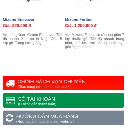
Mizuno Endeavor
Mizuno Fortius
Giá: 820.000 đ
Giá: 1.250.000 đ
Vợt bóng bàn Mizuno Endeavor. Tốc
Vợt Mizuno Fortius có cấu tạo gồm 7
độ nhanh. Xuất xứ từ Nhật. Gồm 5
lớp thuần gỗ.
Tốc độ nhanh trung
lớp gỗ. Trong lượng 88g
bình,
phù hợp với các kỹ thuật bạt,
giật mạnh, nhanh
CHÍNH SÁCH VẬN CHUYỂN
(Giao hàng tại nhà trên toàn quốc)
SỐ TÀI KHOẢN
(Hướng dẫn thanh toán)
HƯỚNG DẪN MUA HÀNG
(Hướng dẫn mua hàng trên website)