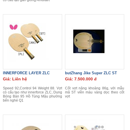
có cấu tạo gần giống Amultart
INNERFORCE LAYER ZLC
butZhang Jike Super ZLC ST
Giá: Liên hệ
Giá: 7.500.000 đ
Speed 92,Control 94 Weight 88. Vợt
Cốt vợt nặng khoảng 86g, với mẫu
có cấu tạo như innerforce ZLC, Dung
mã ST viền màu vàng dọc theo cốt
Bóng Bàn 95 Hồ Tùng Mậu phường
vợt
bến nghé Q1