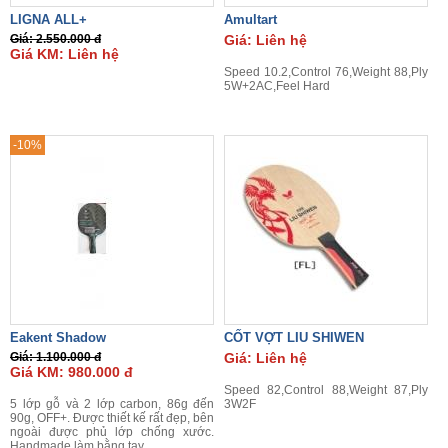
LIGNA ALL+
Amultart
Giá: 2.550.000 đ
Giá: Liên hệ
Giá KM: Liên hệ
Speed 10.2,Control 76,Weight 88,Ply
5W+2AC,Feel Hard
-10%
Eakent Shadow
CỐT VỢT LIU SHIWEN
Giá: 1.100.000 đ
Giá: Liên hệ
Giá KM: 980.000 đ
Speed 82,Control 88,Weight 87,Ply
5 lớp gỗ và 2 lớp carbon, 86g đến
3W2F
90g, OFF+. Được thiết kế rất đẹp, bên
ngoài được phủ lớp chống xước.
Handmade làm bằng tay