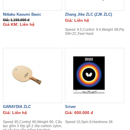
Nittaku Kasumi Basic
Zhang Jike ZLC (ZJK ZLC)
Giá: 1.150.000 đ
Giá: Liên hệ
Giá KM: Liên hệ
Speed 9.5,Control 9.4,Weight 88,Ply
5W+2C,Feel Hard
GARAYDIA ZLC
Sriver
Giá: Liên hệ
Giá: 600.000 đ
Speed 85,Control 80,Weight 90, Cấu
Speed 10,Spin 8,Hardness 38
tạo gồm 3 lớp gỗ 2 lớp carbon zylon,