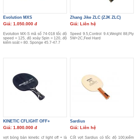
Evolution MXS
Zhang Jike ZLC (ZJK ZLC)
Giá: 1.050.000 đ
Giá: Liên hệ
Evolution MX-S mã số 74-018 tốc độ
Speed 9.5,Control 9.4,Weight 88,Ply
speed = 125, độ xoáy Spin = 120, độ
5W+2C,Feel Hard
kiểm soát = 80. Sponge 45.7-47.7
KINETIC CFLIGHT OFF+
Sardius
Giá: 1.800.000 đ
Giá: Liên hệ
vợt bóng bàn kinetic cf light off + là
Cốt vợt Sardius có tốc độ 100,kiểm