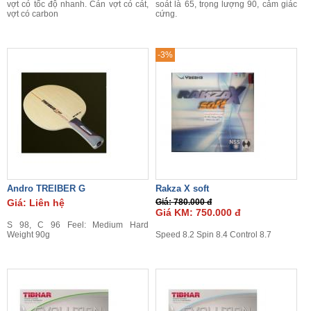
vợt có tốc độ nhanh. Cán vợt có cát,
soát là 65, trọng lượng 90, cảm giác
vợt có carbon
cứng.
-3%
Andro TREIBER G
Rakza X soft
Giá: Liên hệ
Giá: 780.000 đ
Giá KM: 750.000 đ
S 98, C 96 Feel: Medium Hard
Weight 90g
Speed 8.2 Spin 8.4 Control 8.7