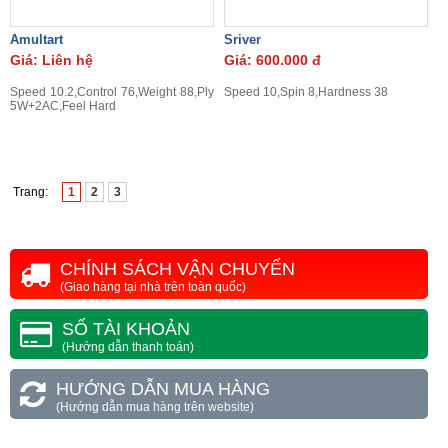
Amultart
Sriver
Giá: Liên hệ
Giá: 600.000 đ
Speed 10.2,Control 76,Weight 88,Ply
Speed 10,Spin 8,Hardness 38
5W+2AC,Feel Hard
Trang:
1
2
3
CHÍNH SÁCH VẬN CHUYỂN
(Giao hàng tại nhà trên toàn quốc)
SỐ TÀI KHOẢN
(Hướng dẫn thanh toán)
HƯỚNG DẪN MUA HÀNG
(Hướng dẫn mua hàng trên website)