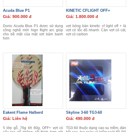
Acuda Blue P1
KINETIC CFLIGHT OFF+
Giá: 900.000 đ
Giá: 1.800.000 đ
Donic Acuda Blue P1 được sử dụng
vợt bóng bàn kinetic cf light off + là
công nghệ mới hign flight arc giúp
vợt có tốc độ nhanh. Cán vợt có cát,
cho bề mặt của mặt vợt bám banh
vợt có carbon
hơn
Eakent Flame Halberd
Skyline 3-60 TG3-60
Giá: Liên hệ
Giá: 490.000 đ
5 lớp gỗ, 76g tới 80g, OFF+ vợt có
TG3-60 thuộc dạng cao su mềm, đàn