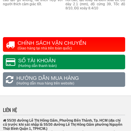
cấu tạo gỗ không, rất thích hợp với
hồi cao, tạo xoáy và kiểm soát tốt. Độ
người thích cảm giác tốt.
dày 2.1 (mm), độ cứng 39, Tốc độ
8/10, Độ xoáy 8.4/10
CHÍNH SÁCH VẬN CHUYỂN
(Giao hàng tại nhà trên toàn quốc)
SỐ TÀI KHOẢN
(Hướng dẫn thanh toán)
HƯỚNG DẪN MUA HÀNG
(Hướng dẫn mua hàng trên website)
LIÊN HỆ
55/30 đường Lê Thị Hồng Gấm, Phường Bến Thành, Tp. HCM (địa chỉ
cũ trước khi sát nhập là 55/30 đường Lê Thị Hồng Gấm phường Nguyễn
Thái Bình Quận 1, TPHCM.)