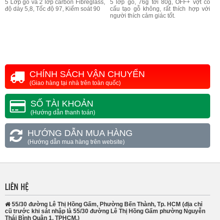
5 Lớp gỗ và 2 lớp carbon Fibreglass,
5 lớp gỗ, 76g tới 80g, OFF+ vợt có
độ dày 5,8, Tốc độ 97, Kiểm soát 90
cấu tạo gỗ không, rất thích hợp với
người thích cảm giác tốt.
CHÍNH SÁCH VẬN CHUYỂN
(Giao hàng tại nhà trên toàn quốc)
SỐ TÀI KHOẢN
(Hướng dẫn thanh toán)
HƯỚNG DẪN MUA HÀNG
(Hướng dẫn mua hàng trên website)
LIÊN HỆ
55/30 đường Lê Thị Hồng Gấm, Phường Bến Thành, Tp. HCM (địa chỉ
cũ trước khi sát nhập là 55/30 đường Lê Thị Hồng Gấm phường Nguyễn
Thái Bình Quận 1, TPHCM.)