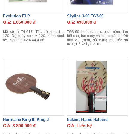
Evolution ELP
Skyline 3-60 TG3-60
Giá: 1.050.000 đ
Giá: 490.000 đ
Mã số là 74-017. Tốc độ speed =
TG3-60 thuộc dạng cao su mềm, đàn
120. Độ xoáy spin = 120. Kiểm soát
hồi cao, tạo xoáy và kiểm soát tốt. Độ
85. Sponge 42.4-44.4 độ
dày 2.1 (mm), độ cứng 39, Tốc độ
8/10, Độ xoáy 8.4/10
Hurricane King III King 3
Eakent Flame Halberd
Giá: 3.800.000 đ
Giá: Liên hệ