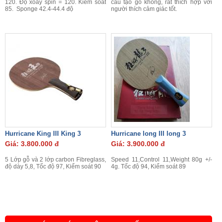
120. Độ xoáy spin = 120. Kiểm soát
cấu tạo gỗ không, rất thích hợp với
85. Sponge 42.4-44.4 độ
người thích cảm giác tốt.
Hurricane King III King 3
Hurricane long III long 3
Giá: 3.800.000 đ
Giá: 3.900.000 đ
5 Lớp gỗ và 2 lớp carbon Fibreglass,
Speed 11,Control 11,Weight 80g +/-
độ dày 5,8, Tốc độ 97, Kiểm soát 90
4g. Tốc độ 94, Kiểm soát 89