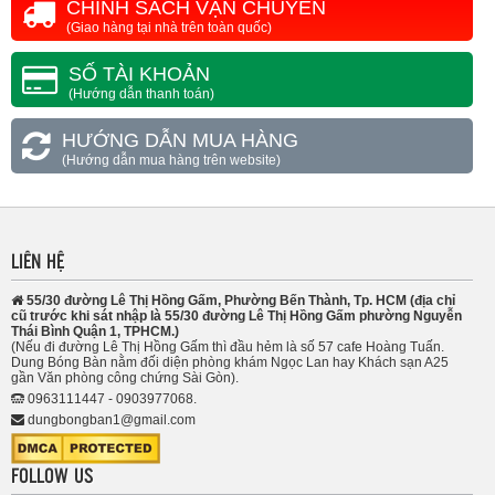
CHÍNH SÁCH VẬN CHUYỂN
(Giao hàng tại nhà trên toàn quốc)
SỐ TÀI KHOẢN
(Hướng dẫn thanh toán)
HƯỚNG DẪN MUA HÀNG
(Hướng dẫn mua hàng trên website)
LIÊN HỆ
55/30 đường Lê Thị Hồng Gấm, Phường Bến Thành, Tp. HCM (địa chỉ
cũ trước khi sát nhập là 55/30 đường Lê Thị Hồng Gấm phường Nguyễn
Thái Bình Quận 1, TPHCM.)
(Nếu đi đường Lê Thị Hồng Gấm thì đầu hẻm là số 57 cafe Hoàng Tuấn.
Dung Bóng Bàn nằm đối diện phòng khám Ngọc Lan hay Khách sạn A25
gần Văn phòng công chứng Sài Gòn).
0963111447 - 0903977068.
dungbongban1@gmail.com
FOLLOW US