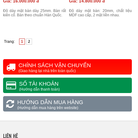
Giá: 16.000.000 đ
Giá: 14.800.000 đ
Độ dày mặt bàn dày 25mm. Bàn rất
Độ dày mặt bàn: 20mm, chất liệu
kiên cố. Bàn theo chuẩn Hàn Quốc.
MDF cao cấp, 2 mặt liền nhau.
Trang:
1
2
CHÍNH SÁCH VẬN CHUYỂN
(Giao hàng tại nhà trên toàn quốc)
SỐ TÀI KHOẢN
(Hướng dẫn thanh toán)
HƯỚNG DẪN MUA HÀNG
(Hướng dẫn mua hàng trên website)
LIÊN HỆ