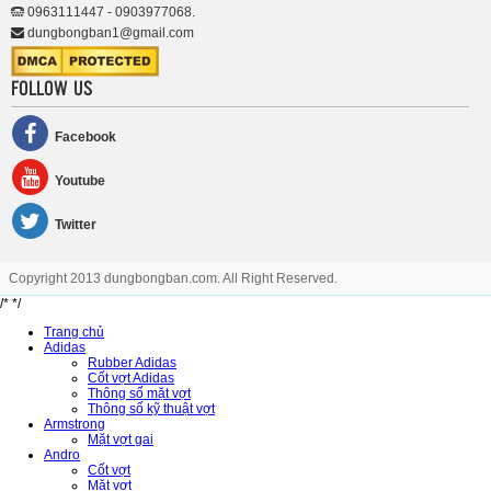
0963111447 - 0903977068.
dungbongban1@gmail.com
FOLLOW US
Facebook
Youtube
Twitter
Copyright 2013 dungbongban.com. All Right Reserved.
/*
*/
Trang chủ
Adidas
Rubber Adidas
Cốt vợt Adidas
Thông số mặt vợt
Thông số kỹ thuật vợt
Armstrong
Mặt vợt gai
Andro
Cốt vợt
Mặt vợt