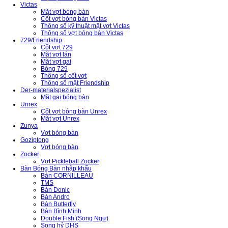
Victas
Mặt vợt bóng bàn
Cốt vợt bóng bàn Victas
Thông số kỹ thuật mặt vợt Victas
Thông số vợt bóng bàn Victas
729/Friendship
Cốt vợt 729
Mặt vợt lán
Mặt vợt gai
Bóng 729
Thông số cốt vợt
Thông số mặt Friendship
Der-materialspezialist
Mặt gai bóng bàn
Unrex
Cốt vợt bóng bàn Unrex
Mặt vợt Unrex
Zunya
Vợt bóng bàn
Goziptong
Vợt bóng bàn
Zocker
Vợt Pickleball Zocker
Bàn Bóng Bàn nhập khẩu
Bàn CORNILLEAU
TMS
Bàn Donic
Bàn Andro
Bàn Butterfly
Bàn Bình Minh
Double Fish (Song Ngư)
Song hỷ DHS