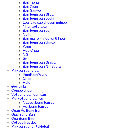
Bàn Tibhar
Bàn Xiom
Bàn Sanwei
Bàn bóng bàn Stiga
Bàn bóng bàn Joola
Loại cao cấp chuyên nghiệp
Nhận xét giá cả
Bàn bóng bàn cũ
Mofit
Bàn giá rẻ 4 triệu tới 6 triệu
Bàn bóng bàn Unrex
Kami
Hỏa Châu
MG
Swin
Bàn bóng bàn Simba
Bàn bóng bàn NP Sports
Máy bắn bóng bàn
PingPangWang
Omni
Halo
Độc và lạ
Combo chuẩn
Vợt bóng bàn dán sẵn
Mút vợt bóng bàn cũ
Mặt vợt bóng bàn cũ
Vợt bóng bàn cũ
Quần Áo Bóng Bàn
Giày Bóng Bàn
Quả Bóng Bàn
Cốt vợt thìa, dọc
Máy bắn bóng Pickleball