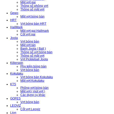
Mặt vợt gai
Thông số phông vợt
Thông số mặt vợt
Gewo
Mặt vợt bóng bàn
HRT
Vợt bóng bàn HRT
HallMark
Mặt vợt gai Hallmark
Cốt vợt gai
Joola
Vợt bóng bàn
Mặt vợt lán
Banh Joola ( Ball )
Thông số vợt bóng bàn
Thông số mặt vợt
Vợt Pickleball Joola
Killerspin
Phụ kiện bóng bàn
Vợt bóng bàn
Kokutaku
Vợt bóng bàn Kokutaku
Mặt vợt Kokutaku
KTS
Phông vợt bóng bàn
Mặt vợt ( mút vợt )
Các dụng cụ khác
GOFES
Vợt bóng bàn
LEOVIZ
Cốt vợt Leoviz
Lion