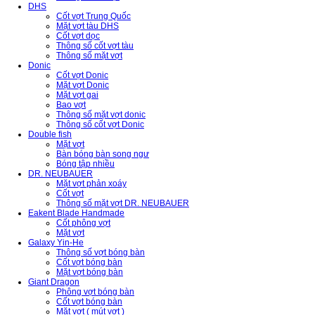
DHS
Cốt vợt Trung Quốc
Mặt vợt tàu DHS
Cốt vợt dọc
Thông số cốt vợt tàu
Thông số mặt vợt
Donic
Cốt vợt Donic
Mặt vợt Donic
Mặt vợt gai
Bao vợt
Thông số mặt vợt donic
Thông số cốt vợt Donic
Double fish
Mặt vợt
Bàn bóng bàn song ngư
Bóng tập nhiều
DR. NEUBAUER
Mặt vợt phản xoáy
Cốt vợt
Thông số mặt vợt DR. NEUBAUER
Eakent Blade Handmade
Cốt phông vợt
Mặt vợt
Galaxy Yin-He
Thông số vợt bóng bàn
Cốt vợt bóng bàn
Mặt vợt bóng bàn
Giant Dragon
Phông vợt bóng bàn
Cốt vợt bóng bàn
Mặt vợt ( mút vợt )