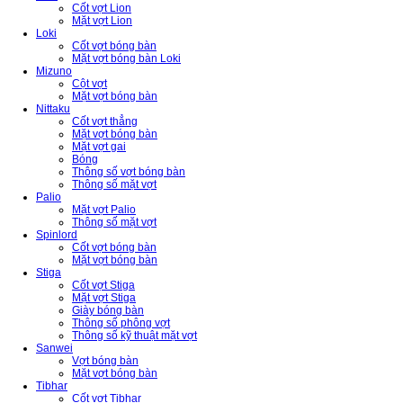
Cốt vợt Lion
Mặt vợt Lion
Loki
Cốt vợt bóng bàn
Mặt vợt bóng bàn Loki
Mizuno
Cột vợt
Mặt vợt bóng bàn
Nittaku
Cốt vợt thẳng
Mặt vợt bóng bàn
Mặt vợt gai
Bóng
Thông số vợt bóng bàn
Thông số mặt vợt
Palio
Mặt vợt Palio
Thông số mặt vợt
Spinlord
Cốt vợt bóng bàn
Mặt vợt bóng bàn
Stiga
Cốt vợt Stiga
Mặt vợt Stiga
Giày bóng bàn
Thông số phông vợt
Thông số kỹ thuật mặt vợt
Sanwei
Vợt bóng bàn
Mặt vợt bóng bàn
Tibhar
Cốt vợt Tibhar