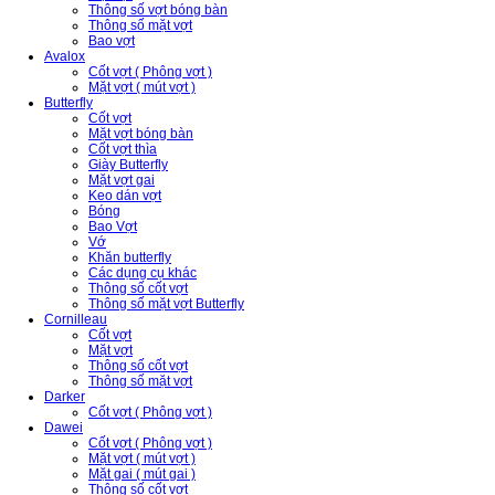
Thông số vợt bóng bàn
Thông số mặt vợt
Bao vợt
Avalox
Cốt vợt ( Phông vợt )
Mặt vợt ( mút vợt )
Butterfly
Cốt vợt
Mặt vợt bóng bàn
Cốt vợt thìa
Giày Butterfly
Mặt vợt gai
Keo dán vợt
Bóng
Bao Vợt
Vớ
Khăn butterfly
Các dụng cụ khác
Thông số cốt vợt
Thông số mặt vợt Butterfly
Cornilleau
Cốt vợt
Mặt vợt
Thông số cốt vợt
Thông số mặt vợt
Darker
Cốt vợt ( Phông vợt )
Dawei
Cốt vợt ( Phông vợt )
Mặt vợt ( mút vợt )
Mặt gai ( mút gai )
Thông số cốt vợt