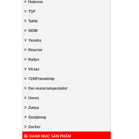
Huieson
TSP
Tuttle
XIOM
Yasaka
Reactor
Rallys
Victas
729/Friendship
Der-materialspezialist
Unrex
Zunya
Goziptong
Zocker
DANH MỤC SẢN PHẨM