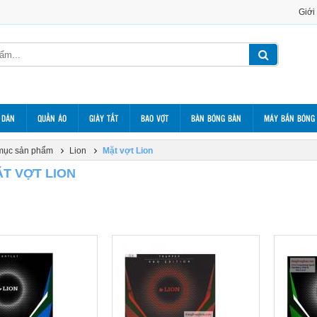
Giới
 DÁN
QUẦN ÁO
GIÀY TẤT
BAO VỢT
BÀN BÓNG BÀN
MÁY BẮN BÓNG
mục sản phẩm
Lion
Mặt vợt Lion
ẶT VỢT LION