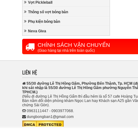
Vợt Pickleball
Thông số vợt bóng bàn
Phụ kiện bóng bàn
Neva Giva
CHÍNH SÁCH VẬN CHUYỂN
(Giao hàng tại nhà trên toàn quốc)
LIÊN HỆ
55/30 đường Lê Thị Hồng Gấm, Phường Bến Thành, Tp. HCM (đị
khi sát nhập là 55/30 đường Lê Thị Hồng Gấm phường Nguyễn Thá
TPHCM.)
(Nếu đi đường Lê Thị Hồng Gấm thì đầu hẻm là số 57 cafe Hoàng T
Bàn nằm đối diện phòng khám Ngọc Lan hay Khách sạn A25 gần Vă
chứng Sài Gòn).
0963111447 - 0903977068.
dungbongban1@gmail.com
Copyright 2013 dungbongban.com. All Right Reserved.