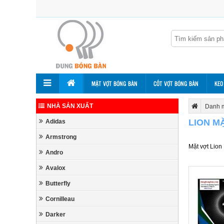
MẶT VỢT BÓNG BÀN
CỐT VỢT BÓNG BÀN
KEO
NHÀ SẢN XUẤT
Danh 
LION M
Adidas
Armstrong
Mặt vợt Lion
Andro
Avalox
Butterfly
Cornilleau
Darker