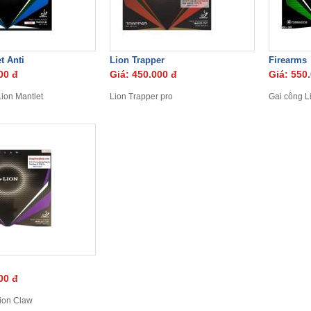
t Anti
Lion Trapper
Firearms
00 đ
Giá: 450.000 đ
Giá: 550
Lion Mantlet
Lion Trapper pro
Gai công L
00 đ
Lion Claw