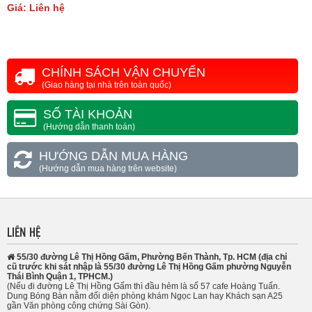
Giá: Liên hệ
CHÍNH SÁCH VẬN CHUYỂN
(Giao hàng tại nhà trên toàn quốc)
SỐ TÀI KHOẢN
(Hướng dẫn thanh toán)
HƯỚNG DẪN MUA HÀNG
(Hướng dẫn mua hàng trên website)
LIÊN HỆ
55/30 đường Lê Thị Hồng Gấm, Phường Bến Thành, Tp. HCM (địa chỉ
cũ trước khi sát nhập là 55/30 đường Lê Thị Hồng Gấm phường Nguyễn
Thái Bình Quận 1, TPHCM.)
(Nếu đi đường Lê Thị Hồng Gấm thì đầu hẻm là số 57 cafe Hoàng Tuấn.
Dung Bóng Bàn nằm đối diện phòng khám Ngọc Lan hay Khách sạn A25
gần Văn phòng công chứng Sài Gòn).