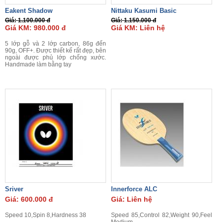
Eakent Shadow
Nittaku Kasumi Basic
Giá: 1.100.000 đ
Giá: 1.150.000 đ
Giá KM: 980.000 đ
Giá KM: Liên hệ
5 lớp gỗ và 2 lớp carbon, 86g đến
90g, OFF+. Được thiết kế rất đẹp, bên
ngoài được phủ lớp chống xước.
Handmade làm bằng tay
Sriver
Innerforce ALC
Giá: 600.000 đ
Giá: Liên hệ
Speed 10,Spin 8,Hardness 38
Speed 85,Control 82,Weight 90,Feel