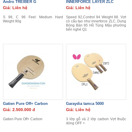
Andro TREIBER G
INNERFORCE LAYER ZLC
Giá: Liên hệ
Giá: Liên hệ
S 98, C 96 Feel: Medium Hard
Speed 92,Control 94 Weight 88. Vợt
Weight 90g
có cấu tạo như innerforce ZLC, Dung
Bóng Bàn 95 Hồ Tùng Mậu phường
bến nghé Q1
Gatien Pure Off+ Carbon
Garaydia tamca 5000
Giá: 2.500.000 đ
Giá: Liên hệ
Gatien Pure Off+ Carbon
3 lớp gỗ và 2 lớp carbon Vợt thuộc
dòng OFF +