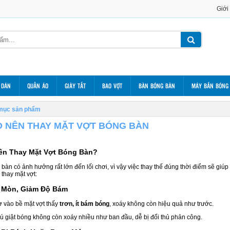
Giới
 DÁN
QUẦN ÁO
GIÀY TẤT
BAO VỢT
BÀN BÓNG BÀN
MÁY BẮN BÓNG
mục sản phẩm
O NÊN THAY MẶT VỢT BÓNG BÀN
ên Thay Mặt Vợt Bóng Bàn?
bàn có ảnh hưởng rất lớn đến lối chơi, vì vậy việc thay thế đúng thời điểm sẽ giúp 
 thay mặt vợt:
t Mòn, Giảm Độ Bám
ờ vào bề mặt vợt thấy
trơn, ít bám bóng
, xoáy không còn hiệu quả như trước.
ú giật bóng không còn xoáy nhiều như ban đầu, dễ bị đối thủ phản công.