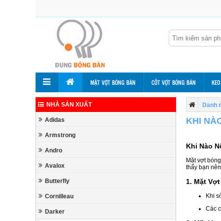
MẶT VỢT BÓNG BÀN
CỐT VỢT BÓNG BÀN
KEO
NHÀ SẢN XUẤT
Danh 
KHI NÀ
Adidas
Armstrong
Khi Nào N
Andro
Mặt vợt bóng 
Avalox
thấy bạn nên
Butterfly
1. Mặt Vợ
Khi s
Cornilleau
Các c
Darker