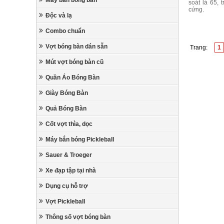
Máy bắn bóng bàn
soát là 65, 
cứng.
Độc và lạ
Combo chuẩn
Vợt bóng bàn dán sẵn
Trang:
1
Mút vợt bóng bàn cũ
Quần Áo Bóng Bàn
Giày Bóng Bàn
Quả Bóng Bàn
Cốt vợt thìa, dọc
Máy bắn bóng Pickleball
Sauer & Troeger
Xe đạp tập tại nhà
Dụng cụ hỗ trợ
Vợt Pickleball
Thông số vợt bóng bàn