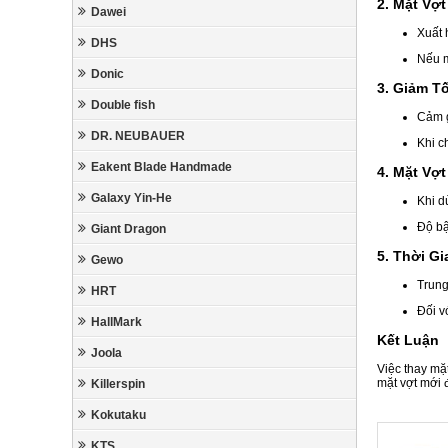
2. Mặt Vợ
Dawei
Xuất 
DHS
Nếu m
Donic
3. Giảm T
Double fish
Cảm g
DR. NEUBAUER
Khi c
Eakent Blade Handmade
4. Mặt Vợ
Galaxy Yin-He
Khi d
Độ bậ
Giant Dragon
5. Thời G
Gewo
Trung
HRT
Đối v
HallMark
Kết Luận
Joola
Việc thay mặ
mặt vợt mới
Killerspin
Kokutaku
KTS