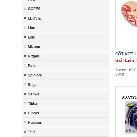
GOFES
LEOVIZ
Lion
Loki
Mizuno
CỐT VỢT L
Nittaku
Giá: Liên 
Palio
Speed 82,Co
3W2F
Spinlord
Stiga
Sanwei
Tibhar
Hinoki
Huieson
TSP