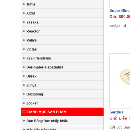
Tuttle
Super Bloc
XIOM
Giá: 690.0
Yasaka
saviga trợt
Reactor
Rallys
Victas
729/Friendship
Der-materialspezialist
Unrex
Zunya
Goziptong
Zocker
DANH MỤC SẢN PHẨM
Sardius
Giá: Liên 
Bàn Bóng Bàn nhập khẩu
Cốt vợt Sar