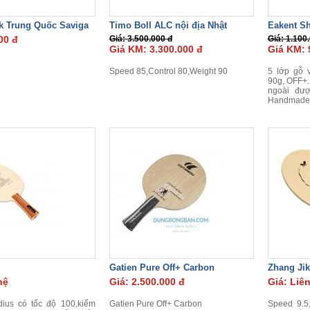
k Trung Quốc Saviga
Timo Boll ALC nội địa Nhật
Eakent S
00 đ
Giá: 3.500.000 đ
Giá: 1.100
Giá KM: 3.300.000 đ
Giá KM: 
Speed 85,Control 80,Weight 90
5 lớp gỗ 
90g, OFF+.
ngoài đư
Handmade 
Gatien Pure Off+ Carbon
Zhang Jik
hệ
Giá: 2.500.000 đ
Giá: Liê
dius có tốc độ 100,kiểm
Gatien Pure Off+ Carbon
Speed 9.5,