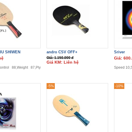
IU SHIWEN
andro CSV OFF+
Sriver
hệ
Giá: 1.150.000 đ
Giá: 600
Giá KM: Liên hệ
ntrol 88,Weight 87,Ply
Speed 10,S
-5%
-10%