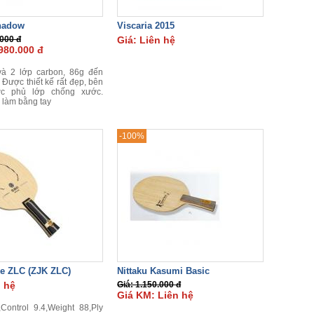
hadow
Viscaria 2015
.000 đ
Giá: Liên hệ
980.000 đ
và 2 lớp carbon, 86g đến
 Được thiết kế rất đẹp, bên
ợc phủ lớp chống xước.
làm bằng tay
-100%
e ZLC (ZJK ZLC)
Nittaku Kasumi Basic
n hệ
Giá: 1.150.000 đ
Giá KM: Liên hệ
Control 9.4,Weight 88,Ply