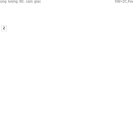
trọng lượng 90, cảm giác
5W+2C,Fee
2