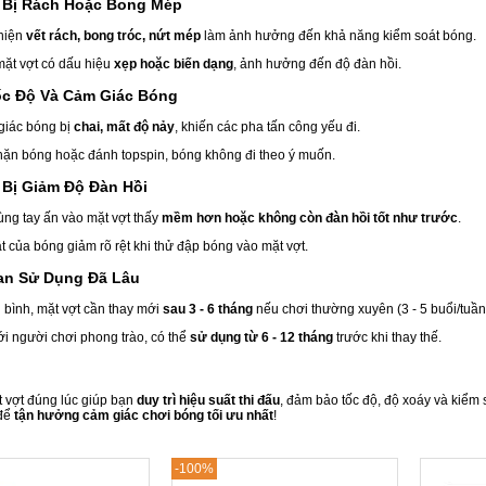
t Bị Rách Hoặc Bong Mép
hiện
vết rách, bong tróc, nứt mép
làm ảnh hưởng đến khả năng kiểm soát bóng.
ặt vợt có dấu hiệu
xẹp hoặc biến dạng
, ảnh hưởng đến độ đàn hồi.
ốc Độ Và Cảm Giác Bóng
iác bóng bị
chai, mất độ nảy
, khiến các pha tấn công yếu đi.
hặn bóng hoặc đánh topspin, bóng không đi theo ý muốn.
t Bị Giảm Độ Đàn Hồi
ùng tay ấn vào mặt vợt thấy
mềm hơn hoặc không còn đàn hồi tốt như trước
.
t của bóng giảm rõ rệt khi thử đập bóng vào mặt vợt.
ian Sử Dụng Đã Lâu
 bình, mặt vợt cần thay mới
sau 3 - 6 tháng
nếu chơi thường xuyên (3 - 5 buổi/tuần
ới người chơi phong trào, có thể
sử dụng từ 6 - 12 tháng
trước khi thay thế.
t vợt đúng lúc giúp bạn
duy trì hiệu suất thi đấu
, đảm bảo tốc độ, độ xoáy và kiểm 
 để
tận hưởng cảm giác chơi bóng tối ưu nhất
!
-100%