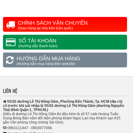
CHÍNH SÁCH VẬN CHUYỂN
(Giao hàng tại nhà trên toàn quốc)
SỐ TÀI KHOẢN
(Hướng dẫn thanh toán)
HƯỚNG DẪN MUA HÀNG
(Hướng dẫn mua hàng trên website)
LIÊN HỆ
55/30 đường Lê Thị Hồng Gấm, Phường Bến Thành, Tp. HCM (địa chỉ
cũ trước khi sát nhập là 55/30 đường Lê Thị Hồng Gấm phường Nguyễn
Thái Bình Quận 1, TPHCM.)
(Nếu đi đường Lê Thị Hồng Gấm thì đầu hẻm là số 57 cafe Hoàng Tuấn.
Dung Bóng Bàn nằm đối diện phòng khám Ngọc Lan hay Khách sạn A25
gần Văn phòng công chứng Sài Gòn).
0963111447 - 0903977068.