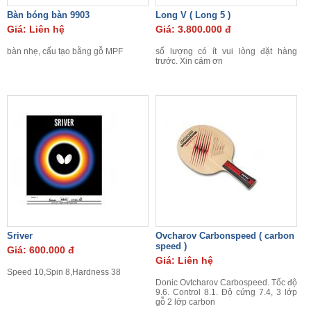
Bàn bóng bàn 9903
Long V ( Long 5 )
Giá: Liên hệ
Giá: 3.800.000 đ
bàn nhẹ, cấu tạo bằng gỗ MPF
số lượng có ít vui lòng đặt hàng
trước. Xin cám ơn
Sriver
Ovcharov Carbonspeed ( carbon
speed )
Giá: 600.000 đ
Giá: Liên hệ
Speed 10,Spin 8,Hardness 38
Donic Ovtcharov Carbospeed. Tốc độ
9.6. Control 8.1. Độ cứng 7.4, 3 lớp
gỗ 2 lớp carbon