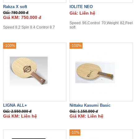
Rakza X soft
IOLITE NEO
Giá: 780.000 đ
Giá: Liên hệ
Giá KM: 750.000 đ
Speed 96,Control 70,Weight 82,Feel
Speed 8.2 Spin 8.4 Control 8.7
soft
-100%
-100%
LIGNA ALL+
Nittaku Kasumi Basic
Giá: 2.550.000 đ
Giá: 1.150.000 đ
Giá KM: Liên hệ
Giá KM: Liên hệ
-10%