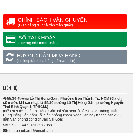
CHÍNH SÁCH VẬN CHUYỂN
(Giao hàng tại nhà trên toàn quốc)
SỐ TÀI KHOẢN
(Hướng dẫn thanh toán)
HƯỚNG DẪN MUA HÀNG
(Hướng dẫn mua hàng trên website)
LIÊN HỆ
55/30 đường Lê Thị Hồng Gấm, Phường Bến Thành, Tp. HCM (địa chỉ
cũ trước khi sát nhập là 55/30 đường Lê Thị Hồng Gấm phường Nguyễn
Thái Bình Quận 1, TPHCM.)
(Nếu đi đường Lê Thị Hồng Gấm thì đầu hẻm là số 57 cafe Hoàng Tuấn.
Dung Bóng Bàn nằm đối diện phòng khám Ngọc Lan hay Khách sạn A25
gần Văn phòng công chứng Sài Gòn).
0963111447 - 0903977068.
dungbongban1@gmail.com