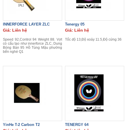
INNERFORCE LAYER ZLC
Tenergy 05
Giá: Liên hệ
Giá: Liên hệ
Speed 92,Control 94 Weight 88. Vợt
Tốc độ 13,Độ xoáy 11.5,Độ cứng 36
có cấu tạo như innerforce ZLC, Dung
Bóng Bàn 95 Hồ Tùng Mậu phường
bến nghé Q1
YinHe T-2 Carbon T2
TENERGY 64