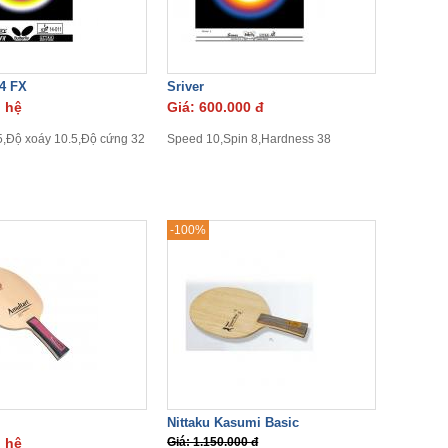
4 FX
Sriver
n hệ
Giá: 600.000 đ
5,Độ xoáy 10.5,Độ cứng 32
Speed 10,Spin 8,Hardness 38
-100%
Nittaku Kasumi Basic
n hệ
Giá: 1.150.000 đ