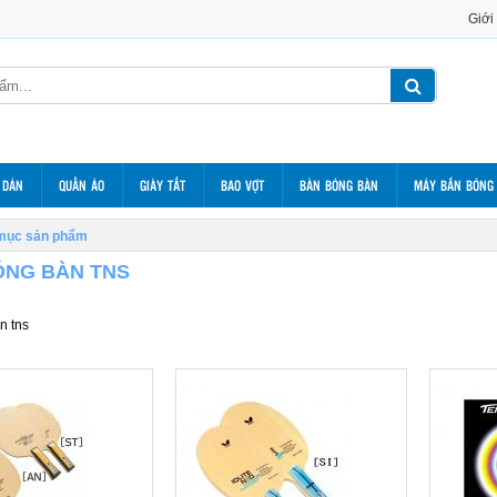
Giới
 DÁN
QUẦN ÁO
GIÀY TẤT
BAO VỢT
BÀN BÓNG BÀN
MÁY BẮN BÓNG
mục sản phẩm
ÓNG BÀN TNS
n tns