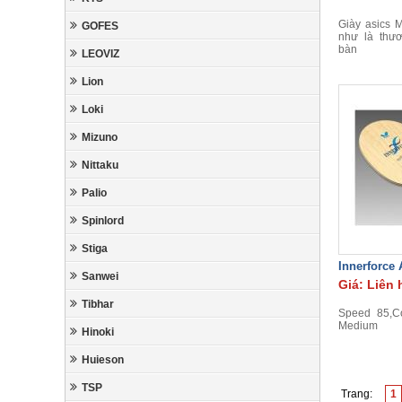
Giày asics 
GOFES
như là thư
bàn
LEOVIZ
Lion
Loki
Mizuno
Nittaku
Palio
Spinlord
Stiga
Innerforce
Sanwei
Giá: Liên 
Tibhar
Speed 85,Co
Medium
Hinoki
Huieson
TSP
Trang:
1