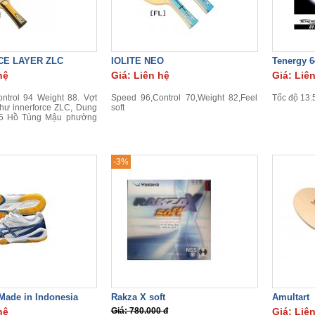
CE LAYER ZLC
IOLITE NEO
Tenergy 6
hệ
Giá: Liên hệ
Giá: Liê
ntrol 94 Weight 88. Vợt
Speed 96,Control 70,Weight 82,Feel
Tốc độ 13.
như innerforce ZLC, Dung
soft
5 Hồ Tùng Mậu phường
-3%
 Made in Indonesia
Rakza X soft
Amultart
hệ
Giá: 780.000 đ
Giá: Liê