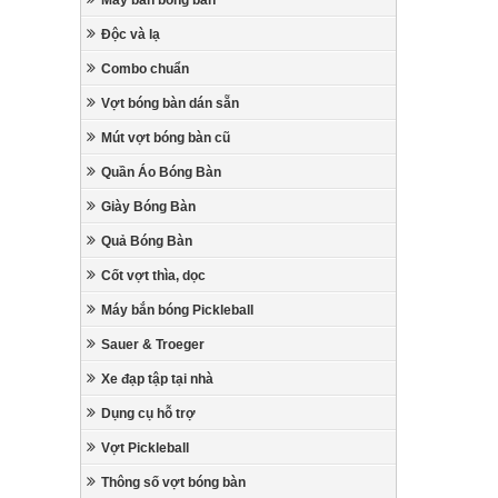
Máy bắn bóng bàn
Độc và lạ
Combo chuẩn
Vợt bóng bàn dán sẵn
Mút vợt bóng bàn cũ
Quần Áo Bóng Bàn
Giày Bóng Bàn
Quả Bóng Bàn
Cốt vợt thìa, dọc
Máy bắn bóng Pickleball
Sauer & Troeger
Xe đạp tập tại nhà
Dụng cụ hỗ trợ
Vợt Pickleball
Thông số vợt bóng bàn