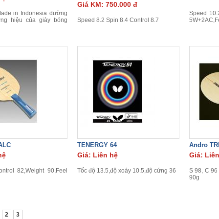
Giá KM: 750.000 đ
Made in Indonesia dường
Speed 10.2
ơng hiệu của giày bóng
Speed 8.2 Spin 8.4 Control 8.7
5W+2AC,Fe
 ALC
TENERGY 64
Andro TR
hệ
Giá: Liên hệ
Giá: Liê
ntrol 82,Weight 90,Feel
Tốc độ 13.5,độ xoáy 10.5,độ cứng 36
S 98, C 96
90g
2
3