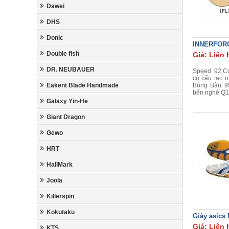
Dawei
DHS
Donic
INNERFOR
Double fish
Giá: Liên 
DR. NEUBAUER
Speed 92,Co
có cấu tạo 
Eakent Blade Handmade
Bóng Bàn 9
bến nghé Q1
Galaxy Yin-He
Giant Dragon
Gewo
HRT
HallMark
Joola
Killerspin
Kokutaku
Giày asics
Giá: Liên 
KTS