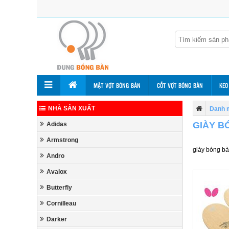
MẶT VỢT BÓNG BÀN
CỐT VỢT BÓNG BÀN
KEO
NHÀ SẢN XUẤT
Danh 
GIÀY B
Adidas
Armstrong
giày bóng bà
Andro
Avalox
Butterfly
Cornilleau
Darker