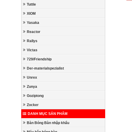
Tuttle
XIOM
Yasaka
Reactor
Rallys
Victas
729/Friendship
Der-materialspezialist
Unrex
Zunya
Goziptong
Zocker
DANH MỤC SẢN PHẨM
Bàn Bóng Bàn nhập khẩu