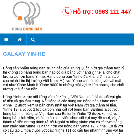
Hỗ trợ: 0963 111 447
GALAXY YIN-HE
Dòng sản phẩm bóng bàn trung cấp của Trung Quốc. Với giá thành hợp lý
thì không có hãng bóng bàn nào có giá bằng với hãng yinhe lại cho chất
lượng tốt hơn hãng Yinhe. Hãng bóng bàn Yinhe đã khẳng định tên tuổi
của mình trên thị trường Việt Nam. Mặt vợt Yinhe chỉ nổi tiếng với vài mặt
vợt như Yinhe Mark II, Yinhe 9000 là những mặt vợt rẻ tiền nhưng cho chất
lượng khá tốt, và bền.
Hãng Yinhe được nổi tiếng và biết đến tại Việt Nam nhất là do cốt vợt giá
rẻ tiền và giá tầm trung. Nổi tiếng là các dòng vợt bóng bàn Yinhe như
yinhe T2 được xem là bán chạy nhất tại Việt Nam với giá thành rẻ tiền.
Yinhe T2 là vợt có 2 lớp carbon như cốt vợt bóng bàn Sardius là cốt vợt
bóng bàn nổi tiếng tại Việt Nam của Butterfly. Yinhe T2 được xem là vợt
bóng bàn sinh viên, vì rất nhiều sinh viên chọn cốt vợt này để chơi, vì giá
thành rẻ tiền nhưng đánh rất tốt.Ngoài ra hãng yinhe còn có các vợt bóng
bàn khác như yinhe T1 nặng hơn vợt bóng bàn yinhe T2, Yinhe T10 là vợt
có cấu tạo Limba thuộc vợt dày, Yinhe T11 có cấu tạo nhanh nhưng vợt lại