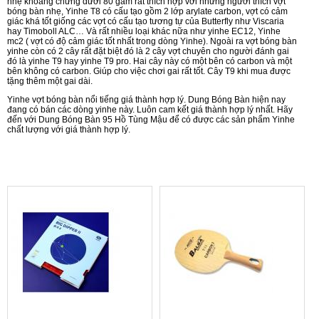
nhẹ khoảng chừng dưới 80 gam rất thích hợp với những người thích vợt
bóng bàn nhẹ, Yinhe T8 có cấu tạo gồm 2 lớp arylate carbon, vợt có cảm
giác khá tốt giống các vợt có cấu tạo tương tự của Butterfly như Viscaria
hay Timoboll ALC… Và rất nhiều loại khác nữa như yinhe EC12, Yinhe
mc2 ( vợt có độ cảm giác tốt nhất trong dòng Yinhe). Ngoài ra vợt bóng bàn
yinhe còn có 2 cây rất đặt biệt đó là 2 cây vợt chuyên cho người đánh gai
đó là yinhe T9 hay yinhe T9 pro. Hai cây này có một bên có carbon và một
bên không có carbon. Giúp cho việc chơi gai rất tốt. Cây T9 khi mua được
tặng thêm một gai dài.
Yinhe vợt bóng bàn nổi tiếng giá thành hợp lý. Dung Bóng Bàn hiện nay
đang có bán các dòng yinhe này. Luôn cam kết giá thành hợp lý nhất. Hãy
đến với Dung Bóng Bàn 95 Hồ Tùng Mậu để có được các sản phẩm Yinhe
chất lượng với giá thành hợp lý.