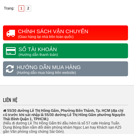
Trang:
1
2
CHÍNH SÁCH VẬN CHUYỂN
(Giao hàng tại nhà trên toàn quốc)
SỐ TÀI KHOẢN
(Hướng dẫn thanh toán)
HƯỚNG DẪN MUA HÀNG
(Hướng dẫn mua hàng trên website)
LIÊN HỆ
55/30 đường Lê Thị Hồng Gấm, Phường Bến Thành, Tp. HCM (địa chỉ
cũ trước khi sát nhập là 55/30 đường Lê Thị Hồng Gấm phường Nguyễn
Thái Bình Quận 1, TPHCM.)
(Nếu đi đường Lê Thị Hồng Gấm thì đầu hẻm là số 57 cafe Hoàng Tuấn.
Dung Bóng Bàn nằm đối diện phòng khám Ngọc Lan hay Khách sạn A25
gần Văn phòng công chứng Sài Gòn).