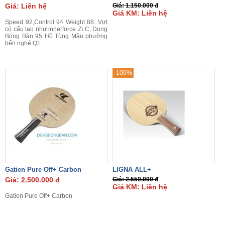
Giá: Liên hệ
Giá: 1.150.000 đ
Giá KM: Liên hệ
Speed 92,Control 94 Weight 88. Vợt
có cấu tạo như innerforce ZLC, Dung
Bóng Bàn 95 Hồ Tùng Mậu phường
bến nghé Q1
-100%
Gatien Pure Off+ Carbon
LIGNA ALL+
Giá: 2.500.000 đ
Giá: 2.550.000 đ
Giá KM: Liên hệ
Gatien Pure Off+ Carbon