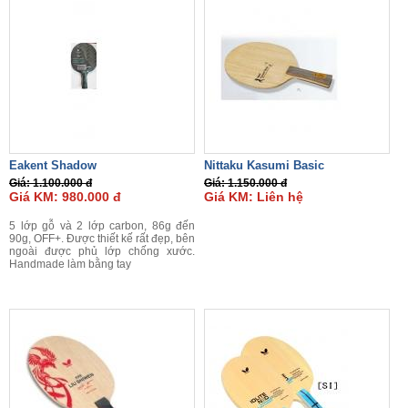
Eakent Shadow
Nittaku Kasumi Basic
Giá: 1.100.000 đ
Giá: 1.150.000 đ
Giá KM: 980.000 đ
Giá KM: Liên hệ
5 lớp gỗ và 2 lớp carbon, 86g đến
90g, OFF+. Được thiết kế rất đẹp, bên
ngoài được phủ lớp chống xước.
Handmade làm bằng tay