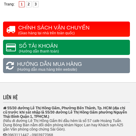
Trang:
1
2
3
CHÍNH SÁCH VẬN CHUYỂN
(Giao hàng tại nhà trên toàn quốc)
SỐ TÀI KHOẢN
(Hướng dẫn thanh toán)
HƯỚNG DẪN MUA HÀNG
(Hướng dẫn mua hàng trên website)
LIÊN HỆ
55/30 đường Lê Thị Hồng Gấm, Phường Bến Thành, Tp. HCM (địa chỉ
cũ trước khi sát nhập là 55/30 đường Lê Thị Hồng Gấm phường Nguyễn
Thái Bình Quận 1, TPHCM.)
(Nếu đi đường Lê Thị Hồng Gấm thì đầu hẻm là số 57 cafe Hoàng Tuấn.
Dung Bóng Bàn nằm đối diện phòng khám Ngọc Lan hay Khách sạn A25
gần Văn phòng công chứng Sài Gòn).
0963111447 - 0903977068.