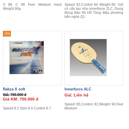
S 98, C 96 Feel: Medium Hard
Speed 92,Control 94 Weight 88. Vợt
Weight 90g
có cấu tạo như innerforce ZLC, Dung
Bóng Bàn 95 Hồ Tùng Mậu phường
bến nghé Q1
-3%
Rakza X soft
Innerforce ALC
Giá: 780.000 đ
Giá: Liên hệ
Giá KM: 750.000 đ
Speed 85,Control 82,Weight 90,Feel
Speed 8.2 Spin 8.4 Control 8.7
Medium