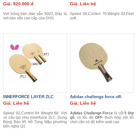
Giá: 920.000 đ
Giá: Liên hệ
Vợt bóng bàn dán sẳn 5002, Đây là
Speed 96,Control 70,Weight 82,Feel
vợt dán sẳn cao cấp của DHS.
soft
INNERFORCE LAYER ZLC
Adidas challenge force off-
Giá: Liên hệ
Giá: Liên hệ
Speed 92,Control 94 Weight 88. Vợt
Adidas Challenge Force
là cốt
5 lớp
có cấu tạo như innerforce ZLC, Dung
gỗ
, có tốc độ
OFF-
thích hợp với lối
Bóng Bàn 95 Hồ Tùng Mậu phường
chơi cần có độ kiểm soát cao
bến nghé Q1