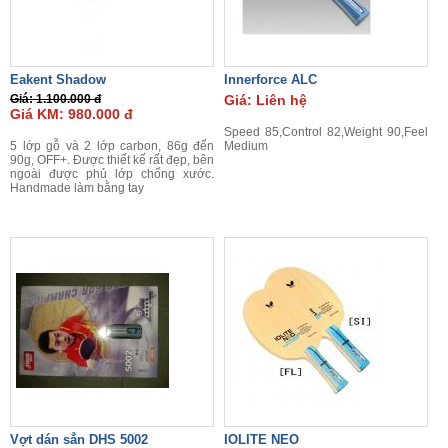
Eakent Shadow
Innerforce ALC
Giá: 1.100.000 đ
Giá: Liên hệ
Giá KM: 980.000 đ
Speed 85,Control 82,Weight 90,Feel
5 lớp gỗ và 2 lớp carbon, 86g đến
Medium
90g, OFF+. Được thiết kế rất đẹp, bên
ngoài được phủ lớp chống xước.
Handmade làm bằng tay
Vợt dán sẳn DHS 5002
IOLITE NEO