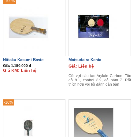
-100%
Nittaku Kasumi Basic
Matsudaira Kenta
Giá: 1.150.000 đ
Giá: Liên hệ
Giá KM: Liên hệ
Cốt vợt cấu tạo Arylate Carbon. Tốc
độ 9.1, control 8.9, độ bám 7. Rất
thích hợp với lối đánh gần bàn
-10%