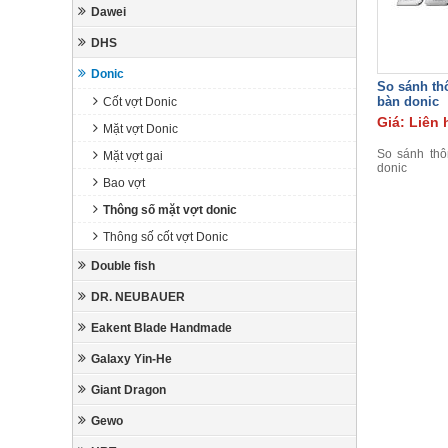
Dawei
DHS
Donic
So sánh th
bàn donic
Cốt vợt Donic
Giá: Liên 
Mặt vợt Donic
So sánh thô
Mặt vợt gai
donic
Bao vợt
Thông số mặt vợt donic
Thông số cốt vợt Donic
Double fish
DR. NEUBAUER
Eakent Blade Handmade
Galaxy Yin-He
Giant Dragon
Gewo