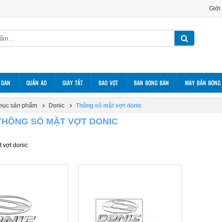
Giới
 DÁN
QUẦN ÁO
GIÀY TẤT
BAO VỢT
BÀN BÓNG BÀN
MÁY BẮN BÓNG
mục sản phẩm
Donic
Thông số mặt vợt donic
THÔNG SỐ MẶT VỢT DONIC
 vợt donic