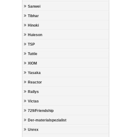
Sanwei
Tibhar
Hinoki
Huieson
TSP
Tuttle
XIOM
Yasaka
Reactor
Rallys
Victas
729/Friendship
Der-materialspezialist
Unrex