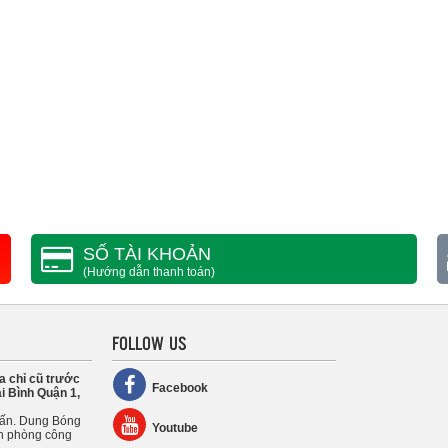
SỐ TÀI KHOẢN
(Hướng dẫn thanh toán)
FOLLOW US
a chỉ cũ trước
Facebook
i Bình Quận 1,
uấn. Dung Bóng
Youtube
n phòng công