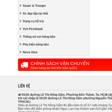
Sauer & Troeger
Xe đạp tập tại nhà
Dụng cụ hỗ trợ
Vợt Pickleball
Thông số vợt bóng bàn
Phụ kiện bóng bàn
Neva Giva
CHÍNH SÁCH VẬN CHUYỂN
(Giao hàng tại nhà trên toàn quốc)
LIÊN HỆ
55/30 đường Lê Thị Hồng Gấm, Phường Bến Thành, Tp. HCM (đị
khi sát nhập là 55/30 đường Lê Thị Hồng Gấm phường Nguyễn Thá
TPHCM.)
(Nếu đi đường Lê Thị Hồng Gấm thì đầu hẻm là số 57 cafe Hoàng T
Bàn nằm đối diện phòng khám Ngọc Lan hay Khách sạn A25 gần Vă