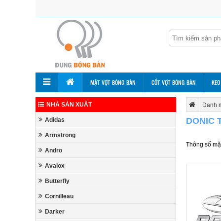
MẶT VỢT BÓNG BÀN
CỐT VỢT BÓNG BÀN
KEO
NHÀ SẢN XUẤT
Danh 
DONIC 
Adidas
Armstrong
Thông số mặt
Andro
Avalox
Butterfly
Cornilleau
Darker