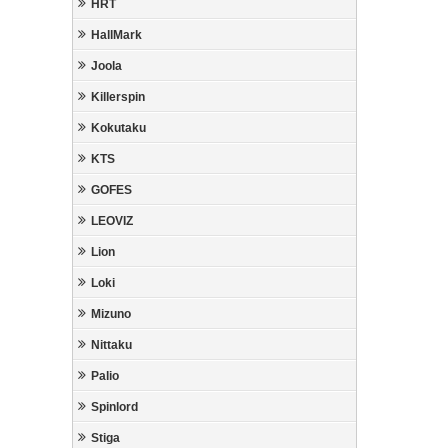
HRT
HallMark
Joola
Killerspin
Kokutaku
KTS
GOFES
LEOVIZ
Lion
Loki
Mizuno
Nittaku
Palio
Spinlord
Stiga