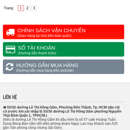
Trang:
1
2
3
CHÍNH SÁCH VẬN CHUYỂN
(Giao hàng tại nhà trên toàn quốc)
SỐ TÀI KHOẢN
(Hướng dẫn thanh toán)
HƯỚNG DẪN MUA HÀNG
(Hướng dẫn mua hàng trên website)
LIÊN HỆ
55/30 đường Lê Thị Hồng Gấm, Phường Bến Thành, Tp. HCM (địa chỉ
cũ trước khi sát nhập là 55/30 đường Lê Thị Hồng Gấm phường Nguyễn
Thái Bình Quận 1, TPHCM.)
(Nếu đi đường Lê Thị Hồng Gấm thì đầu hẻm là số 57 cafe Hoàng Tuấn.
Dung Bóng Bàn nằm đối diện phòng khám Ngọc Lan hay Khách sạn A25
gần Văn phòng công chứng Sài Gòn).