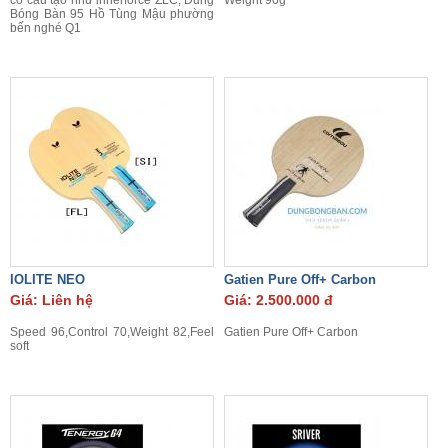
có cấu tạo như innerforce ZLC, Dung
Weight 90g
Bóng Bàn 95 Hồ Tùng Mậu phường
bến nghé Q1
IOLITE NEO
Gatien Pure Off+ Carbon
Giá: Liên hệ
Giá: 2.500.000 đ
Speed 96,Control 70,Weight 82,Feel
Gatien Pure Off+ Carbon
soft