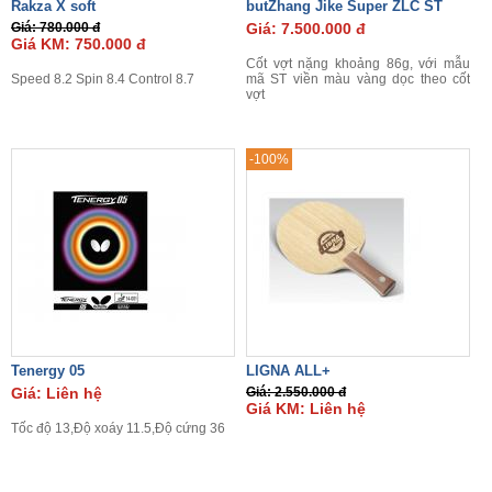
Rakza X soft
butZhang Jike Super ZLC ST
Giá: 780.000 đ
Giá: 7.500.000 đ
Giá KM: 750.000 đ
Cốt vợt nặng khoảng 86g, với mẫu
Speed 8.2 Spin 8.4 Control 8.7
mã ST viền màu vàng dọc theo cốt
vợt
-100%
Tenergy 05
LIGNA ALL+
Giá: Liên hệ
Giá: 2.550.000 đ
Giá KM: Liên hệ
Tốc độ 13,Độ xoáy 11.5,Độ cứng 36