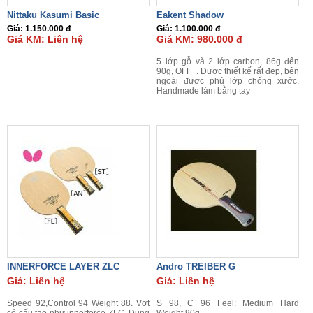
Nittaku Kasumi Basic
Eakent Shadow
Giá: 1.150.000 đ
Giá: 1.100.000 đ
Giá KM: Liên hệ
Giá KM: 980.000 đ
5 lớp gỗ và 2 lớp carbon, 86g đến
90g, OFF+. Được thiết kế rất đẹp, bên
ngoài được phủ lớp chống xước.
Handmade làm bằng tay
INNERFORCE LAYER ZLC
Andro TREIBER G
Giá: Liên hệ
Giá: Liên hệ
Speed 92,Control 94 Weight 88. Vợt
S 98, C 96 Feel: Medium Hard