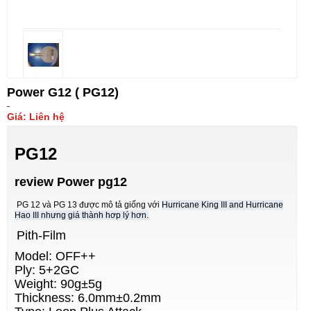
Power G12 ( PG12)
Giá: Liên hệ
PG12
review Power pg12
PG 12 và PG 13 được mô tả giống với
Hurricane King III and Hurricane
Hao III nhưng giá thành hơp lý hơn.
Pith-Film
Model: OFF++
Ply: 5+2GC
Weight: 90g±5g
Thickness: 6.0mm±0.2mm